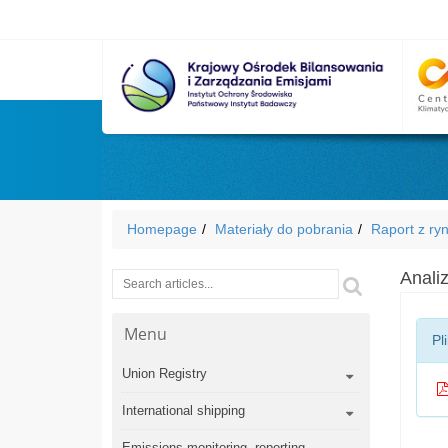
Homepage
Materiały do pobrania
Raport z ry
Anali
Wyszukiwarka
Szukaj
Menu
Pl
Union Registry
International shipping
Emissions monitoring, reporting,