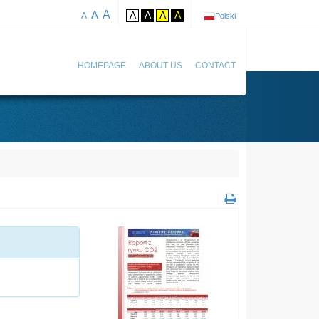
A
A
A
A
A
A
A
Polski
HOMEPAGE
ABOUT US
CONTACT