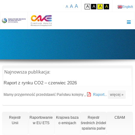
A
A
A
A
A
A
A
English
Najnowsza publikacja:
Raport z rynku CO2 – czerwiec 2026
Mamy przyjemność przedstawić Państwu kolejny „
Raport...
więcej »
Rejestr
Raportowanie
Krajowa baza
Rejestr
CBAM
Unii
w EU ETS
o emisjach
średnich źródeł
spalania paliw