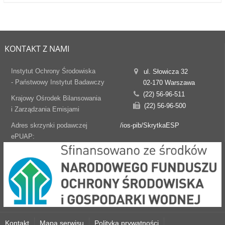
KONTAKT Z NAMI
Instytut Ochrony Środowiska
ul. Słowicza 32
- Państwowy Instytut Badawczy
02-170 Warszawa
(22) 56-96-511
Krajowy Ośrodek Bilansowania
(22) 56-96-500
i Zarządzania Emisjami
Adres skrzynki podawczej
/ios-pib/SkrytkaESP
ePUAP:
Kontakt
Mapa serwisu
Polityka prywatności