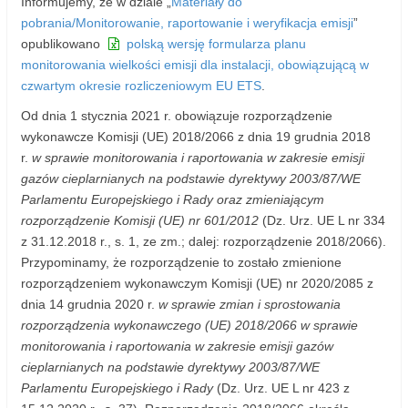
Informujemy, że w dziale „
Materiały do
pobrania/Monitorowanie, raportowanie i weryfikacja emisji
”
opublikowano
polską wersję formularza planu
monitorowania wielkości emisji dla instalacji, obowiązującą w
czwartym okresie rozliczeniowym EU ETS
.
Od dnia 1 stycznia 2021 r. obowiązuje rozporządzenie
wykonawcze Komisji (UE) 2018/2066 z dnia 19 grudnia 2018
r.
w sprawie monitorowania i raportowania w zakresie emisji
gazów cieplarnianych na podstawie dyrektywy 2003/87/WE
Parlamentu Europejskiego i Rady oraz zmieniającym
rozporządzenie Komisji (UE) nr 601/2012
(Dz. Urz. UE L nr 334
z 31.12.2018 r., s. 1, ze zm.; dalej: rozporządzenie 2018/2066).
Przypominamy, że rozporządzenie to zostało zmienione
rozporządzeniem wykonawczym Komisji (UE) nr 2020/2085 z
dnia 14 grudnia 2020 r.
w sprawie zmian i sprostowania
rozporządzenia wykonawczego (UE) 2018/2066 w sprawie
monitorowania i raportowania w zakresie emisji gazów
cieplarnianych na podstawie dyrektywy 2003/87/WE
Parlamentu Europejskiego i Rady
(Dz. Urz. UE L nr 423 z