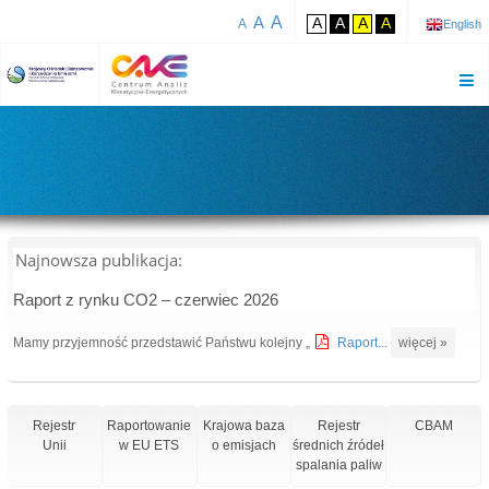
A
A
A
A
A
A
A
English
Najnowsza publikacja:
Raport z rynku CO2 – czerwiec 2026
Mamy przyjemność przedstawić Państwu kolejny „
Raport...
więcej »
Rejestr
Raportowanie
Krajowa baza
Rejestr
CBAM
Unii
w EU ETS
o emisjach
średnich źródeł
spalania paliw