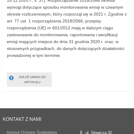
15.12.2020 r., s. 37). Rozporządzenie 2018/2066 określa
wymogi dotyczące sposobu monitorowania emisji w czwartym
okresie rozliczeniowym, który rozpoczął się w 2021 r. Zgodnie z
art. 77 ust. 1 rozporządzenia 2018/2066, przepisy
rozporządzenia (UE) nr 601/2012 mają w dalszym ciągu
zastosowanie do monitorowania, raportowania i weryfikacji
emisji mających miejsce do dnia 31 grudnia 2020 r. oraz, w
stosownych przypadkach, do danych dotyczących działalności
prowadzonej w tym terminie.
ZGŁOŚ UWAGI DO
ARTYKUŁU
KONTAKT Z NAMI
Instytut Ochrony Środowiska
ul. Słowicza 32