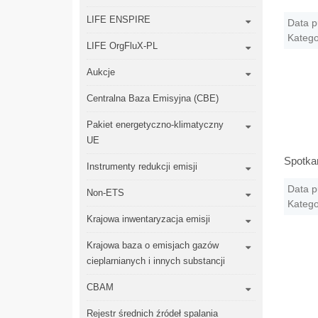
LIFE ENSPIRE
Data p
Katego
LIFE OrgFluX-PL
Aukcje
Centralna Baza Emisyjna (CBE)
Pakiet energetyczno-klimatyczny
UE
Spotkan
Instrumenty redukcji emisji
Data p
Non-ETS
Katego
Krajowa inwentaryzacja emisji
Krajowa baza o emisjach gazów
cieplarnianych i innych substancji
CBAM
Rejestr średnich źródeł spalania