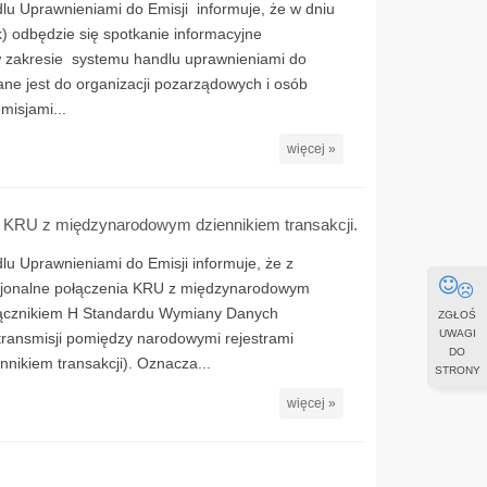
lu Uprawnieniami do Emisji informuje, że w dniu
k) odbędzie się spotkanie informacyjne
 zakresie systemu handlu uprawnieniami do
ne jest do organizacji pozarządowych i osób
misjami...
więcej »
a KRU z międzynarodowym dziennikiem transakcji.
u Uprawnieniami do Emisji informuje, że z
cjonalne połączenia KRU z międzynarodowym
ałącznikiem H Standardu Wymiany Danych
ZGŁOŚ
UWAGI
ransmisji pomiędzy narodowymi rejestrami
DO
ikiem transakcji). Oznacza...
STRONY
więcej »