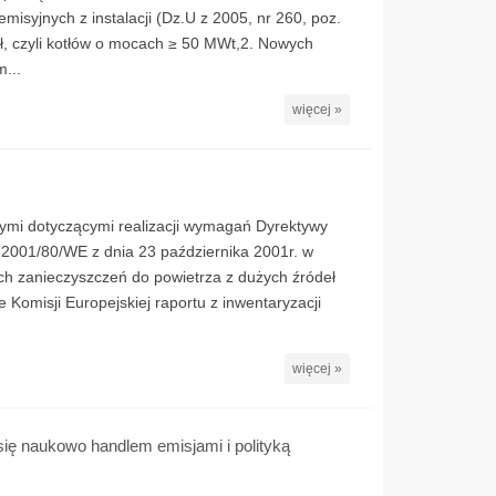
misyjnych z instalacji (Dz.U z 2005, nr 260, poz.
deł, czyli kotłów o mocach ≥ 50 MWt,2. Nowych
...
więcej »
mi dotyczącymi realizacji wymagań Dyrektywy
 2001/80/WE z dnia 23 października 2001r. w
ych zanieczyszczeń do powietrza z dużych źródeł
 Komisji Europejskiej raportu z inwentaryzacji
więcej »
się naukowo handlem emisjami i polityką