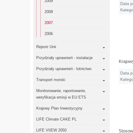
2009
Data p
Katego
2008
2007
2006
Rejestr Unii
Przydziały uprawnień - instalacje
Krajow
Przydziały uprawnień - lotnictwo
Data p
Katego
Transport morski
Monitorowanie, raportowanie,
weryfikacja emisji w EU ETS
Krajowy Plan Inwestycyjny
LIFE Climate CAKE PL
LIFE VIIEW 2050
Stosow