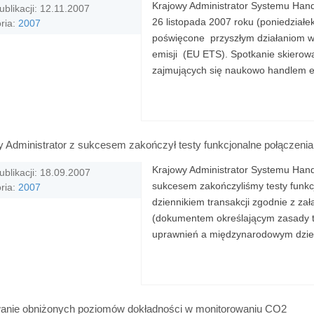
Krajowy Administrator Systemu Hand
ublikacji: 12.11.2007
26 listopada 2007 roku (poniedziałe
ria:
2007
poświęcone przyszłym działaniom w
emisji (EU ETS). Spotkanie skierowa
zajmujących się naukowo handlem e
y Administrator z sukcesem zakończył testy funkcjonalne połączeni
Krajowy Administrator Systemu Handl
ublikacji: 18.09.2007
sukcesem zakończyliśmy testy funk
ria:
2007
dziennikiem transakcji zgodnie z z
(dokumentem określającym zasady t
uprawnień a międzynarodowym dzienn
anie obniżonych poziomów dokładności w monitorowaniu CO2