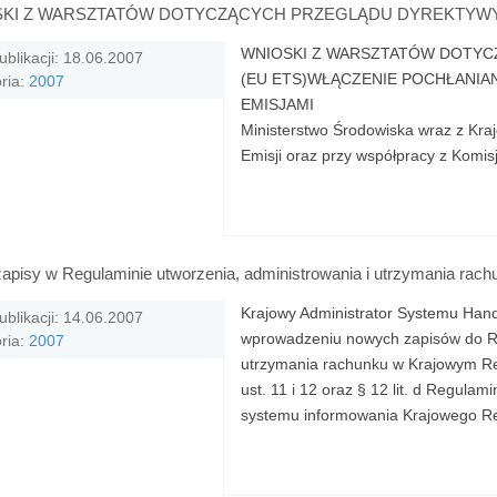
KI Z WARSZTATÓW DOTYCZĄCYCH PRZEGLĄDU DYREKTYWY 
WNIOSKI Z WARSZTATÓW DOTYC
ublikacji: 18.06.2007
(EU ETS)WŁĄCZENIE POCHŁANI
ria:
2007
EMISJAMI 6-8 cze
Ministerstwo Środowiska wraz z Kr
Emisji oraz przy współpracy z Komisj
apisy w Regulaminie utworzenia, administrowania i utrzymania rac
Krajowy Administrator Systemu Hand
ublikacji: 14.06.2007
wprowadzeniu nowych zapisów do Re
ria:
2007
utrzymania rachunku w Krajowym Rej
ust. 11 i 12 oraz § 12 lit. d Regul
systemu informowania Krajowego Rej