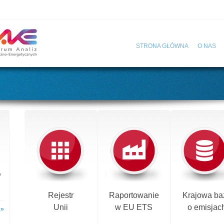
STRONA GŁÓWNA
O NAS
y
Rejestr
Raportowanie
Krajowa ba
Unii
w EU ETS
o emisjac
 »