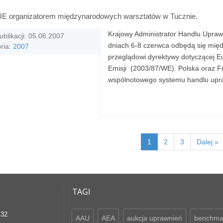
 organizatorem międzynarodowych warsztatów w Tucznie.
Krajowy Administrator Handlu Upraw
ublikacji: 05.06.2007
dniach 6-8 czerwca odbędą się mię
ria:
2007
przeglądowi dyrektywy dotyczącej 
Emisji (2003/87/WE). Polska oraz F
wspólnotowego systemu handlu upra
1
2
3
Dalej »
TAGI
 32
AAU
AEA
aukcja uprawnień
benchma