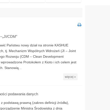
 –„JI/CDM”
awić Państwu nowy dział na stronie KASHUE
h, tj. Mechanizm Wspólnych Wdrożeń (JI – Joint
tego Rozwoju (CDM – Clean Development
wprowadzone Protokołem z Kioto i ich celem jest
h. Stanowią...
więcej »
dności podawania danych
 podstawą prawną (zakres definicji źródła),
zporządzenie Ministra Środowiska z dnia