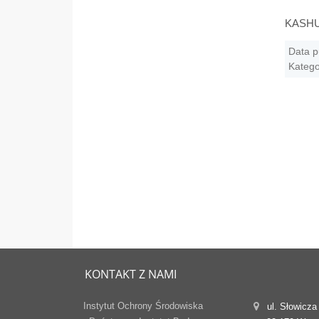
KASHUE
Data p
Katego
KONTAKT Z NAMI
Instytut Ochrony Środowiska
ul. Słowicza