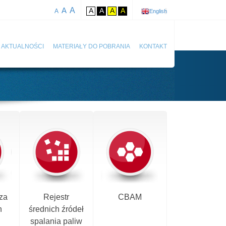
A
A
A
A
A
A
A
English
AKTUALNOŚCI
MATERIAŁY DO POBRANIA
KONTAKT
za
Rejestr
CBAM
h
średnich źródeł
spalania paliw