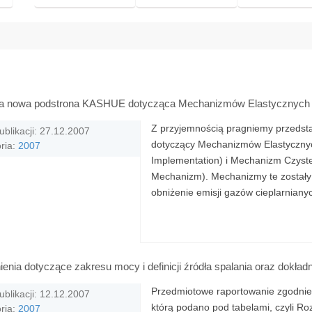
a nowa podstrona KASHUE dotycząca Mechanizmów Elastycznych
Z przyjemnością pragniemy przedst
ublikacji: 27.12.2007
dotyczący Mechanizmów Elastycznyc
ria:
2007
Implementation) i Mechanizm Czys
Mechanizm). Mechanizmy te zostały 
obniżenie emisji gazów cieplarnianyc
enia dotyczące zakresu mocy i definicji źródła spalania oraz dokła
Przedmiotowe raportowanie zgodnie z
ublikacji: 12.12.2007
którą podano pod tabelami, czyli Ro
ria:
2007