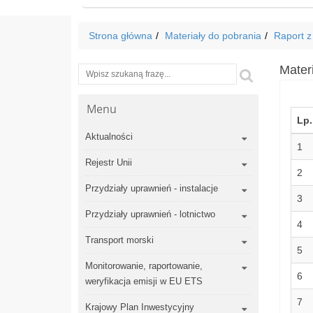
Strona główna
Materiały do pobrania
Raport z
Materi
Wyszukiwarka
Szukaj
Menu
Lp.
Aktualności
1
Rejestr Unii
2
Przydziały uprawnień - instalacje
3
Przydziały uprawnień - lotnictwo
4
Transport morski
5
Monitorowanie, raportowanie,
6
weryfikacja emisji w EU ETS
7
Krajowy Plan Inwestycyjny