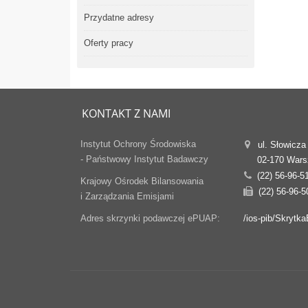
Przydatne adresy
Oferty pracy
KONTAKT Z NAMI
Instytut Ochrony Środowiska
ul. Słowicza
- Państwowy Instytut Badawczy
02-170 War
(22) 56-96-5
Krajowy Ośrodek Bilansowania
(22) 56-96-5
i Zarządzania Emisjami
Adres skrzynki podawczej ePUAP:
/ios-pib/Skrytk