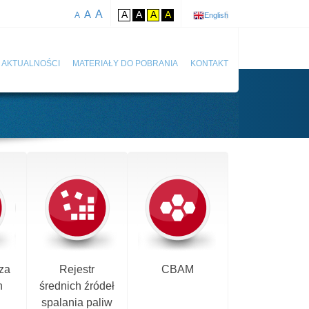
A
A
A
A
A
A
A
English
AKTUALNOŚCI
MATERIAŁY DO POBRANIA
KONTAKT
za
Rejestr
CBAM
h
średnich źródeł
spalania paliw