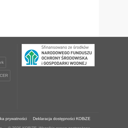
rk
CER
yka prywatności
Deklaracja dostępności KOBiZE