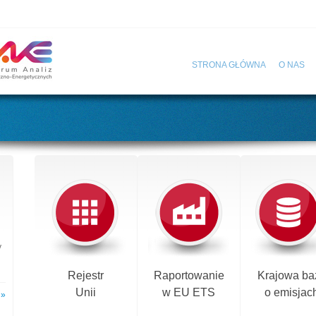
STRONA GŁÓWNA
O NAS
y
Rejestr
Raportowanie
Krajowa ba
Unii
w EU ETS
o emisjac
 »