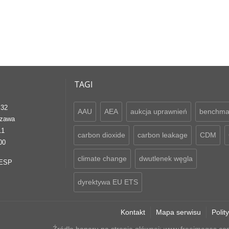
TAGI
 32
AAU
AEA
aukcja uprawnień
benchma
szawa
11
carbon dioxide
carbon leakage
CDM
00
climate change
dwutlenek węgla
aESP
dyrektywa EU ETS
Kontakt
Mapa serwisu
Polit