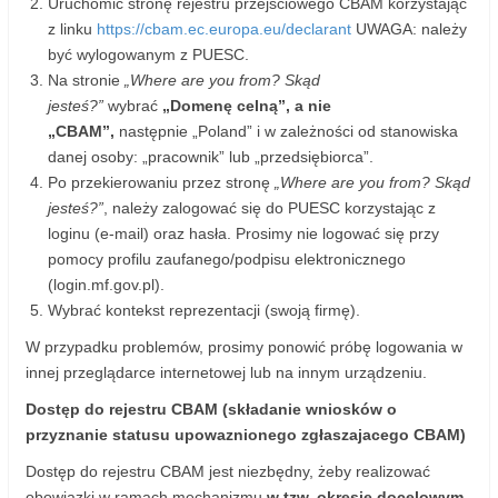
Uruchomić stronę rejestru przejściowego CBAM korzystając
z linku
https://cbam.ec.europa.eu/declarant
UWAGA: należy
być wylogowanym z PUESC.
Na stronie
„Where are you from?
Skąd
jesteś?”
wybrać
„Domenę celną”, a nie
„CBAM”,
następnie „Poland” i w zależności od stanowiska
danej osoby: „pracownik” lub „przedsiębiorca”.
Po przekierowaniu przez stronę
„Where are you from? Skąd
jesteś?”
, należy zalogować się do PUESC korzystając z
loginu (e-mail) oraz hasła. Prosimy nie logować się przy
pomocy profilu zaufanego/podpisu elektronicznego
(login.mf.gov.pl).
Wybrać kontekst reprezentacji (swoją firmę).
W przypadku problemów, prosimy ponowić próbę logowania w
innej przeglądarce internetowej lub na innym urządzeniu.
Dostęp do rejestru CBAM (składanie wniosków o
przyznanie statusu upowaznionego zgłaszajacego CBAM)
Dostęp do rejestru CBAM jest niezbędny, żeby realizować
obowiązki w ramach mechanizmu
w tzw. okresie docelowym