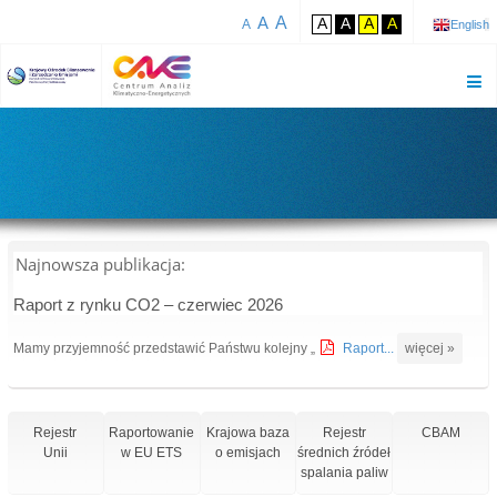
A
A
A
A
A
A
A
English
Najnowsza publikacja:
Raport z rynku CO2 – czerwiec 2026
Mamy przyjemność przedstawić Państwu kolejny „
Raport...
więcej »
Rejestr
Raportowanie
Krajowa baza
Rejestr
CBAM
Unii
w EU ETS
o emisjach
średnich źródeł
spalania paliw