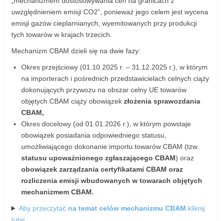
„mechanizmem dostosowywania cen na granicach z
uwzględnieniem emisji CO2”, ponieważ jego celem jest wycena
emisji gazów cieplarnianych, wyemitowanych przy produkcji
tych towarów w krajach trzecich.
Mechanizm CBAM dzieli się na dwie fazy:
Okres przejściowy (01.10.2025 r. – 31.12.2025 r.), w którym
na importerach i pośrednich przedstawicielach celnych ciąży
dokonujących przywozu na obszar celny UE towarów
objętych CBAM ciąży obowiązek
złożenia sprawozdania
CBAM,
Okres docelowy (od 01.01.2026 r.), w którym powstaje
obowiązek posiadania odpowiedniego statusu,
umożliwiającego dokonanie importu towarów CBAM (tzw.
statusu upoważnionego zgłaszającego CBAM
) oraz
obowiązek zarządzania certyfikatami CBAM oraz
rozliczenia emisji wbudowanych w towarach objętych
mechanizmem CBAM.
Aby przeczytać
na temat celów mechanizmu CBAM
kliknij
tutaj