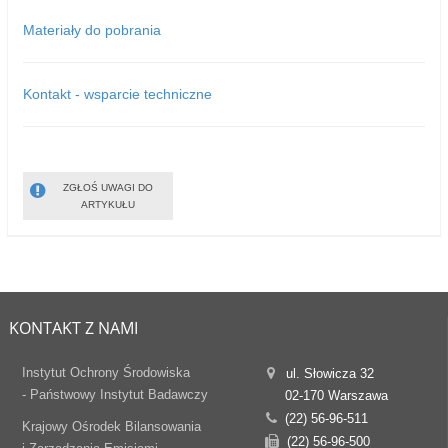
Materiały do pobrania
Kontakt - wsparcie techniczne
ZGŁOŚ UWAGI DO
ARTYKUŁU
KONTAKT Z NAMI
Instytut Ochrony Środowiska
ul. Słowicza 32
- Państwowy Instytut Badawczy
02-170 Warszawa
(22) 56-96-511
Krajowy Ośrodek Bilansowania
(22) 56-96-500