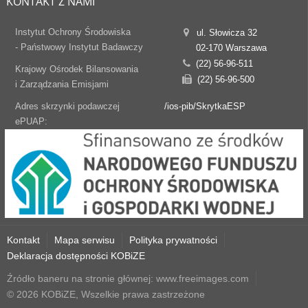
KONTAKT Z NAMI
Instytut Ochrony Środowiska
ul. Słowicza 32
- Państwowy Instytut Badawczy
02-170 Warszawa
(22) 56-96-511
Krajowy Ośrodek Bilansowania
(22) 56-96-500
i Zarządzania Emisjami
Adres skrzynki podawczej
/ios-pib/SkrytkaESP
ePUAP:
Kontakt
Mapa serwisu
Polityka prywatności
Deklaracja dostępności KOBiZE
Źródło baneru na stronie głównej: www.freeimages.com
© 2026 KOBiZE, Wszelkie prawa zastrzeżone