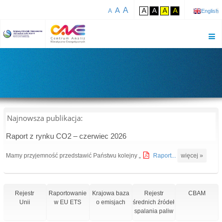
A
A
A
A
A
A
A
English
Najnowsza publikacja:
Raport z rynku CO2 – czerwiec 2026
Mamy przyjemność przedstawić Państwu kolejny „
Raport...
więcej »
Rejestr
Raportowanie
Krajowa baza
Rejestr
CBAM
Unii
w EU ETS
o emisjach
średnich źródeł
spalania paliw