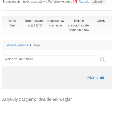
Mamy przyjemność przedstawić Państwu kolejny „
Raport...
więcej »
Rejestr
Raportowanie
Krajowa baza
Rejestr
CBAM
Unii
w EU ETS
o emisjach
średnich źródeł
spalania paliw
Strona główna
Tagi
Wyszukiwarka
Szu
Menu
Artykuły z tagiem: "dwutlenek węgla"