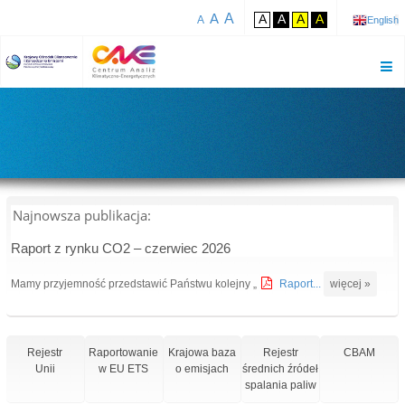
A
A
A
A
A
A
A
English
Najnowsza publikacja:
Raport z rynku CO2 – czerwiec 2026
Mamy przyjemność przedstawić Państwu kolejny „
Raport...
więcej »
Rejestr
Raportowanie
Krajowa baza
Rejestr
CBAM
Unii
w EU ETS
o emisjach
średnich źródeł
spalania paliw