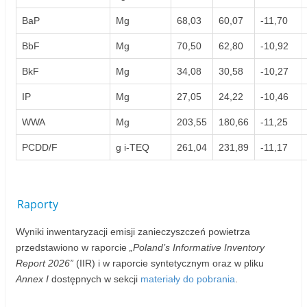
BaP
Mg
68,03
60,07
-11,70
BbF
Mg
70,50
62,80
-10,92
BkF
Mg
34,08
30,58
-10,27
IP
Mg
27,05
24,22
-10,46
WWA
Mg
203,55
180,66
-11,25
PCDD/F
g i-TEQ
261,04
231,89
-11,17
Raporty
Wyniki inwentaryzacji emisji zanieczyszczeń powietrza
przedstawiono w raporcie
„Poland’s Informative Inventory
Report 2026”
(IIR) i w raporcie syntetycznym oraz w pliku
Annex I
dostępnych w sekcji
materiały do pobrania
.