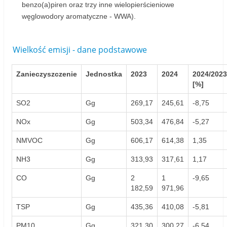
benzo(a)piren oraz trzy inne wielopierścieniowe
węglowodory aromatyczne - WWA).
Wielkość emisji - dane podstawowe
Zanieczyszczenie
Jednostka
2023
2024
2024/2023
[%]
SO2
Gg
269,17
245,61
-8,75
NOx
Gg
503,34
476,84
-5,27
NMVOC
Gg
606,17
614,38
1,35
NH3
Gg
313,93
317,61
1,17
CO
Gg
2
1
-9,65
182,59
971,96
TSP
Gg
435,36
410,08
-5,81
PM10
Gg
321,30
300,27
-6,54