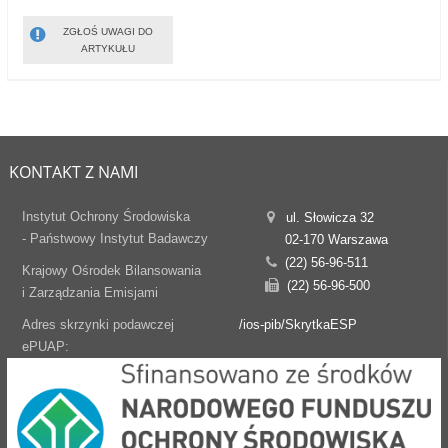
ZGŁOŚ UWAGI DO
ARTYKUŁU
KONTAKT Z NAMI
Instytut Ochrony Środowiska
ul. Słowicza 32
- Państwowy Instytut Badawczy
02-170 Warszawa
(22) 56-96-511
Krajowy Ośrodek Bilansowania
(22) 56-96-500
i Zarządzania Emisjami
Adres skrzynki podawczej
/ios-pib/SkrytkaESP
ePUAP: