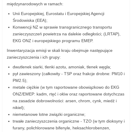
międzynarodowych w ramach:
Unii Europejskiej, Eurostatu i Europejskiej Agencji
Środowiska (EEA);
Konwencji NZ w sprawie transgranicznego transportu
zanieczyszczeń powietrza na dalekie odległości; (LRTAP),
EKG ONZ i europejskiego programu EMEP.
Inwentaryzacja emisji w skali kraju obejmuje następujące
zanieczyszczenia i ich grupy:
dwutlenek siarki, tlenki azotu, amoniak, tlenek węgla;
pył zawieszony (całkowity - TSP oraz frakcje drobne: PM10 i
PM2.5);
metale ciężkie (w tym raportowane obowiązkowo do EKG
ONZ/EMEP: kadm, rtęć i ołów oraz raportowane dotychczas
na zasadzie dobrowolności: arsen, chrom, cynk, miedź i
nikiel);
niemetanowe lotne związki organiczne;
trwałe zanieczyszczenia organiczne - TZO (w tym dioksyny i
furany, polichlorowane bifenyle, heksachlorobenzen,