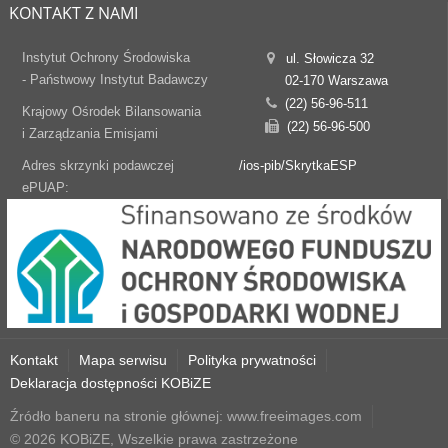
KONTAKT Z NAMI
Instytut Ochrony Środowiska
ul. Słowicza 32
- Państwowy Instytut Badawczy
02-170 Warszawa
(22) 56-96-511
Krajowy Ośrodek Bilansowania
(22) 56-96-500
i Zarządzania Emisjami
Adres skrzynki podawczej
/ios-pib/SkrytkaESP
ePUAP:
Kontakt
Mapa serwisu
Polityka prywatności
Deklaracja dostępności KOBiZE
Źródło baneru na stronie głównej: www.freeimages.com
© 2026 KOBiZE, Wszelkie prawa zastrzeżone