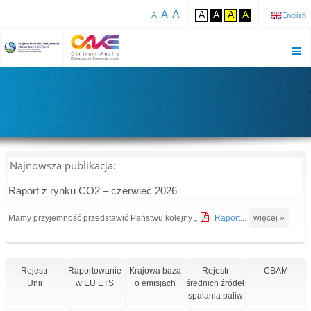
A
A
A
A
A
A
A
English
Najnowsza publikacja:
Raport z rynku CO2 – czerwiec 2026
Mamy przyjemność przedstawić Państwu kolejny „
Raport...
więcej »
Rejestr
Raportowanie
Krajowa baza
Rejestr
CBAM
Unii
w EU ETS
o emisjach
średnich źródeł
spalania paliw