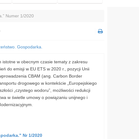
a.” Numer 1/2020
0
czeństwo. Gospodarka.
h istotne w obecnym czasie tematy z zakresu
ń do emisji w EU ETS w 2020 r., pozycji Unii
la wprowadzenia CBAM (ang. Carbon Border
ransportu drogowego w kontekście „Europejskiego
złości „czystego wodoru”, możliwości redukcji
ictwa w świetle umowy o powiązaniu unijnego i
Modernizacyjnym.
podarka." Nr 1/2020