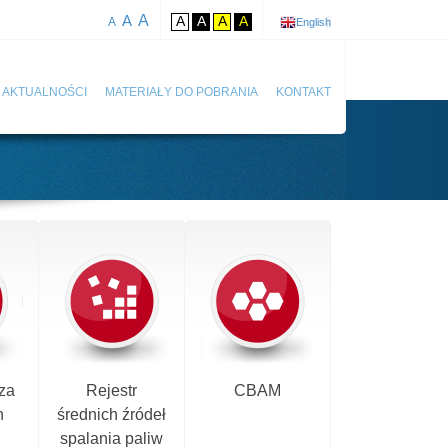
A
A
A
A
A
A
A
English
AKTUALNOŚCI
MATERIAŁY DO POBRANIA
KONTAKT
za
Rejestr
CBAM
h
średnich źródeł
spalania paliw