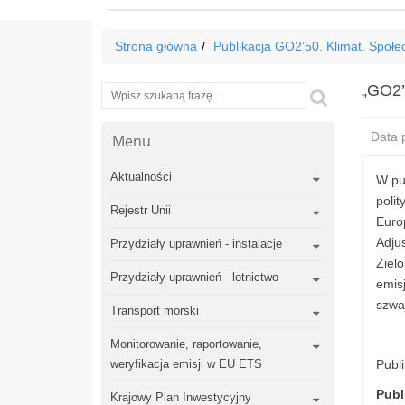
Strona główna
Publikacja GO2’50. Klimat. Społ
„GO2’
Wyszukiwarka
Szukaj
Data p
Menu
Aktualności
W pu
polit
Rejestr Unii
Euro
Adju
Przydziały uprawnień - instalacje
Zielo
Przydziały uprawnień - lotnictwo
emisj
szwa
Transport morski
Monitorowanie, raportowanie,
weryfikacja emisji w EU ETS
Publ
Publ
Krajowy Plan Inwestycyjny