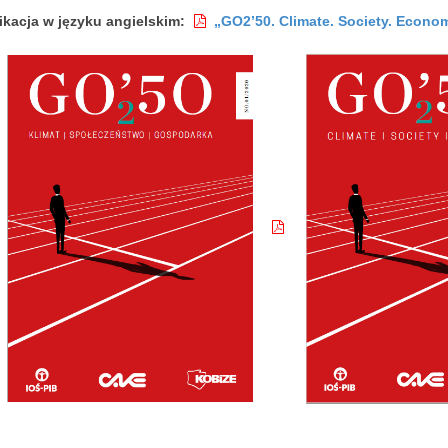
ikacja w języku angielskim:
„GO2’50. Climate. Society. Econom