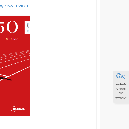
y.” No. 1/2020
ZGŁOŚ
UWAGI
DO
STRONY