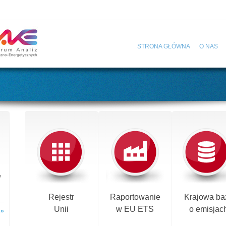
STRONA GŁÓWNA
O NAS
y
Rejestr
Raportowanie
Krajowa ba
Unii
w EU ETS
o emisjac
 »