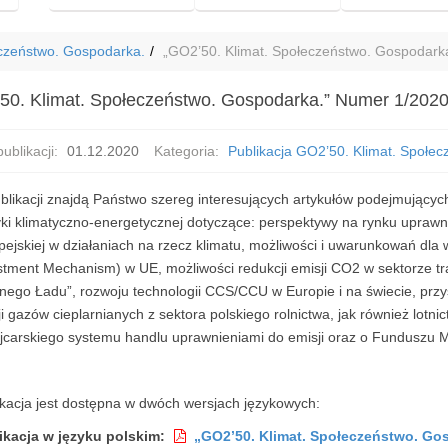
eczeństwo. Gospodarka.
„GO2’50. Klimat. Społeczeństwo. Gospodark
50. Klimat. Społeczeństwo. Gospodarka.” Numer 1/202
ublikacji:
01.12.2020
Kategoria:
Publikacja GO2’50. Klimat. Społe
blikacji znajdą Państwo szereg interesujących artykułów podejmującyc
yki klimatyczno-energetycznej dotyczące:
perspektywy na rynku uprawnie
pejskiej w działaniach na rzecz klimatu, możliwości i uwarunkowań d
stment Mechanism) w UE, możliwości redukcji emisji CO2 w sektorze t
nego Ładu”, rozwoju technologii CCS/CCU w Europie i na świecie, przys
i gazów cieplarnianych z sektora polskiego rolnictwa, jak również lotn
jcarskiego systemu handlu uprawnieniami do emisji oraz o Funduszu 
ikacja jest dostępna w dwóch wersjach językowych:
ikacja w języku polskim:
„GO2’50. Klimat. Społeczeństwo. Gos