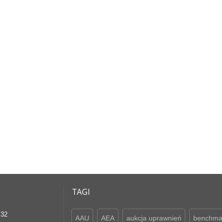
TAGI
 32
AAU
AEA
aukcja uprawnień
benchma