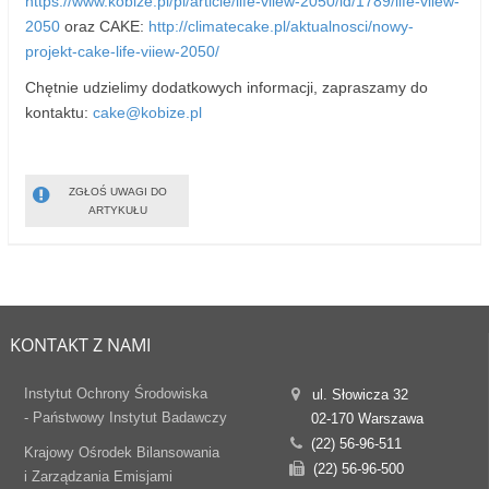
https://www.kobize.pl/pl/article/life-viiew-2050/id/1789/life-viiew-
2050
oraz CAKE:
http://climatecake.pl/aktualnosci/nowy-
projekt-cake-life-viiew-2050/
Chętnie udzielimy dodatkowych informacji, zapraszamy do
kontaktu:
cake@kobize.pl
ZGŁOŚ UWAGI DO
ARTYKUŁU
KONTAKT Z NAMI
Instytut Ochrony Środowiska
ul. Słowicza 32
- Państwowy Instytut Badawczy
02-170 Warszawa
(22) 56-96-511
Krajowy Ośrodek Bilansowania
(22) 56-96-500
i Zarządzania Emisjami