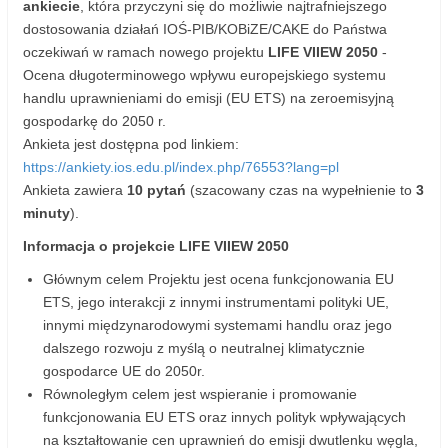
ankiecie
, która przyczyni się do możliwie najtrafniejszego
dostosowania działań IOŚ-PIB/KOBiZE/CAKE do Państwa
oczekiwań w ramach nowego projektu
LIFE VIIEW 2050
-
Ocena długoterminowego wpływu europejskiego systemu
handlu uprawnieniami do emisji (EU ETS) na zeroemisyjną
gospodarkę do 2050 r.
Ankieta jest dostępna pod linkiem:
https://ankiety.ios.edu.pl/index.php/76553?lang=pl
Ankieta zawiera
10 pytań
(szacowany czas na wypełnienie to
3
minuty
).
Informacja o projekcie LIFE VIIEW 2050
Głównym celem Projektu jest ocena funkcjonowania EU
ETS, jego interakcji z innymi instrumentami polityki UE,
innymi międzynarodowymi systemami handlu oraz jego
dalszego rozwoju z myślą o neutralnej klimatycznie
gospodarce UE do 2050r.
Równoległym celem jest wspieranie i promowanie
funkcjonowania EU ETS oraz innych polityk wpływających
na kształtowanie cen uprawnień do emisji dwutlenku węgla,