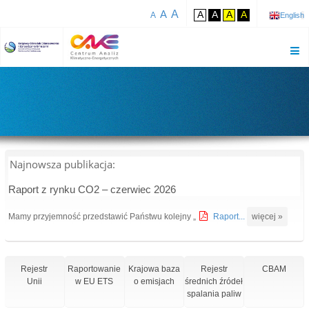
A
A
A
A
A
A
A
English
Najnowsza publikacja:
Raport z rynku CO2 – czerwiec 2026
Mamy przyjemność przedstawić Państwu kolejny „
Raport...
więcej »
Rejestr
Raportowanie
Krajowa baza
Rejestr
CBAM
Unii
w EU ETS
o emisjach
średnich źródeł
spalania paliw