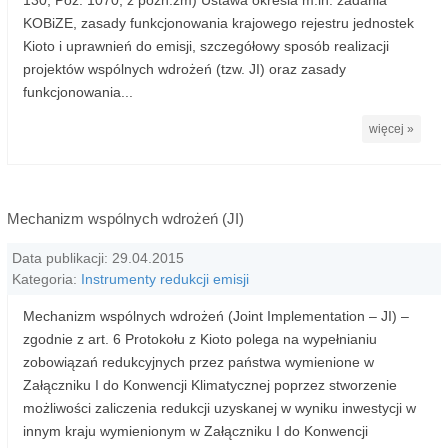
130, Poz. 1070, z późn.zm) Ustawa określa m.in. zadania
KOBiZE, zasady funkcjonowania krajowego rejestru jednostek
Kioto i uprawnień do emisji, szczegółowy sposób realizacji
projektów wspólnych wdrożeń (tzw. JI) oraz zasady
funkcjonowania...
więcej »
Mechanizm wspólnych wdrożeń (JI)
Data publikacji: 29.04.2015
Kategoria:
Instrumenty redukcji emisji
Mechanizm wspólnych wdrożeń (Joint Implementation – JI) –
zgodnie z art. 6 Protokołu z Kioto polega na wypełnianiu
zobowiązań redukcyjnych przez państwa wymienione w
Załączniku I do Konwencji Kli­matycznej poprzez stworzenie
możliwości zaliczenia redukcji uzyskanej w wyniku inwestycji w
innym kraju wymienionym w Załączniku I do Konwencji