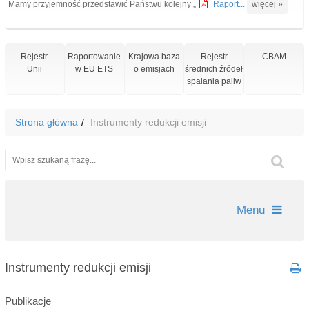
Mamy przyjemność przedstawić Państwu kolejny „
Raport...
więcej »
Rejestr
Raportowanie
Krajowa baza
Rejestr
CBAM
Unii
w EU ETS
o emisjach
średnich źródeł
spalania paliw
Strona główna
Instrumenty redukcji emisji
Wyszukiwarka
Szu
Menu
Instrumenty redukcji emisji
Publikacje