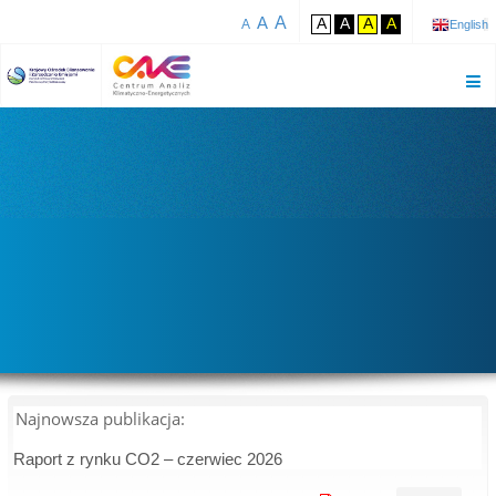
A
A
A
A
A
A
A
English
Najnowsza publikacja:
Raport z rynku CO2 – czerwiec 2026