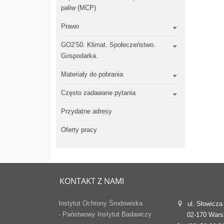
paliw (MCP)
Prawo
GO2’50. Klimat. Społeczeństwo.
Gospodarka.
Materiały do pobrania
Często zadawane pytania
Przydatne adresy
Oferty pracy
KONTAKT Z NAMI
Instytut Ochrony Środowiska
ul. Słowicza
- Państwowy Instytut Badawczy
02-170 War