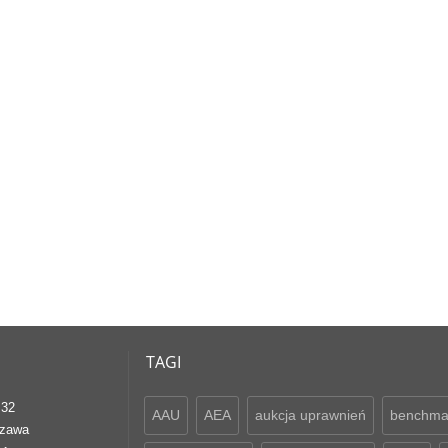
TAGI
 32
AAU
AEA
aukcja uprawnień
benchma
szawa