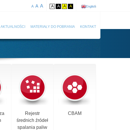
A
A
A
A
A
A
A
English
AKTUALNOŚCI
MATERIAŁY DO POBRANIA
KONTAKT
za
Rejestr
CBAM
h
średnich źródeł
spalania paliw