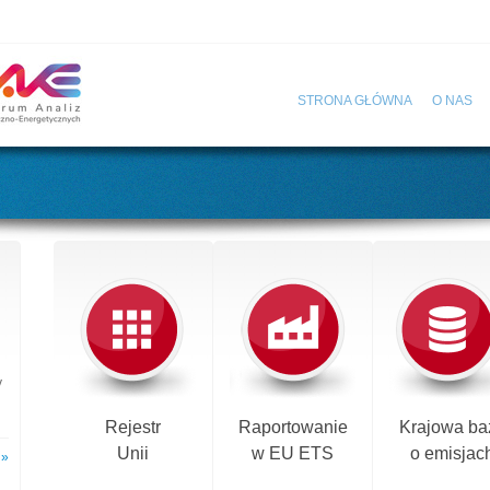
STRONA GŁÓWNA
O NAS
y
Rejestr
Raportowanie
Krajowa ba
Unii
w EU ETS
o emisjac
 »