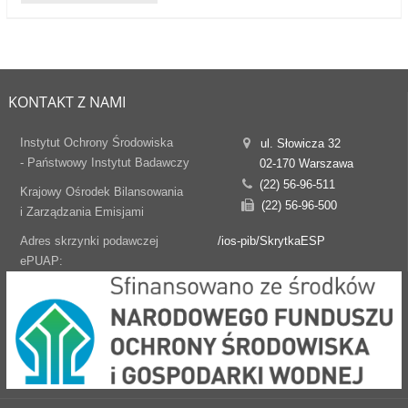
KONTAKT Z NAMI
Instytut Ochrony Środowiska
ul. Słowicza 32
- Państwowy Instytut Badawczy
02-170 Warszawa
(22) 56-96-511
Krajowy Ośrodek Bilansowania
(22) 56-96-500
i Zarządzania Emisjami
Adres skrzynki podawczej
/ios-pib/SkrytkaESP
ePUAP: