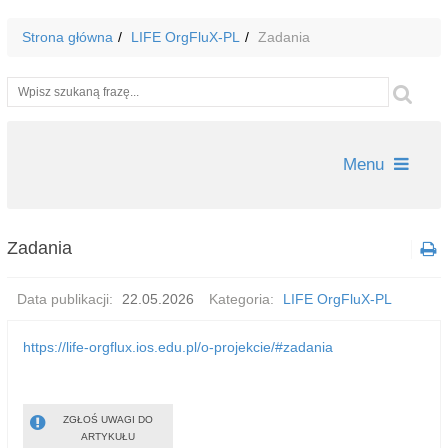
Strona główna
LIFE OrgFluX-PL
Zadania
Wyszukiwarka
Szu
Menu
Zadania
Data publikacji:
22.05.2026
Kategoria:
LIFE OrgFluX-PL
https://life-orgflux.ios.edu.pl/o-projekcie/#zadania
ZGŁOŚ UWAGI DO
ARTYKUŁU