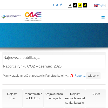
A
A
A
A
A
A
A
English
Najnowsza publikacja:
Raport z rynku CO2 – czerwiec 2026
Mamy przyjemność przedstawić Państwu kolejny „
Raport...
więcej »
Rejestr
Raportowanie
Krajowa baza
Rejestr
CBAM
Unii
w EU ETS
o emisjach
średnich źródeł
spalania paliw