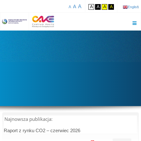
A
A
A
A
A
A
A
English
Najnowsza publikacja:
Raport z rynku CO2 – czerwiec 2026