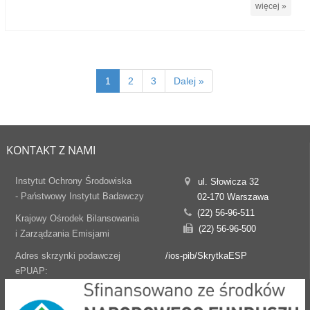
więcej »
1
2
3
Dalej »
KONTAKT Z NAMI
Instytut Ochrony Środowiska
ul. Słowicza 32
- Państwowy Instytut Badawczy
02-170 Warszawa
(22) 56-96-511
Krajowy Ośrodek Bilansowania
(22) 56-96-500
i Zarządzania Emisjami
Adres skrzynki podawczej
/ios-pib/SkrytkaESP
ePUAP: