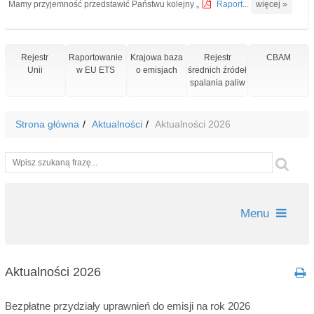
Mamy przyjemność przedstawić Państwu kolejny „
Raport...
więcej »
Rejestr
Raportowanie
Krajowa baza
Rejestr
CBAM
Unii
w EU ETS
o emisjach
średnich źródeł
spalania paliw
Strona główna
Aktualności
Aktualności 2026
Wyszukiwarka
Szu
Menu
Aktualności 2026
Bezpłatne przydziały uprawnień do emisji na rok 2026