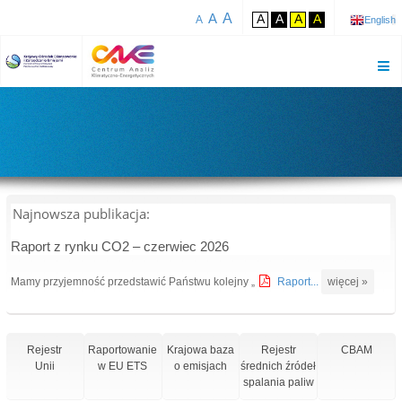
A
A
A
A
A
A
A
English
Najnowsza publikacja:
Raport z rynku CO2 – czerwiec 2026
Mamy przyjemność przedstawić Państwu kolejny „
Raport...
więcej »
Rejestr
Raportowanie
Krajowa baza
Rejestr
CBAM
Unii
w EU ETS
o emisjach
średnich źródeł
spalania paliw