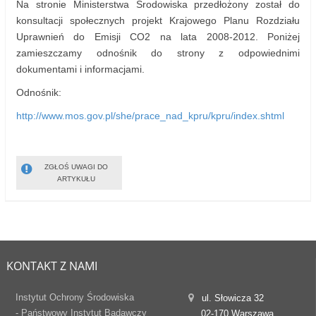
Na stronie Ministerstwa Środowiska przedłożony został do
konsultacji społecznych projekt Krajowego Planu Rozdziału
Uprawnień do Emisji CO2 na lata 2008-2012. Poniżej
zamieszczamy odnośnik do strony z odpowiednimi
dokumentami i informacjami.
Odnośnik:
http://www.mos.gov.pl/she/prace_nad_kpru/kpru/index.shtml
ZGŁOŚ UWAGI DO
ARTYKUŁU
KONTAKT Z NAMI
Instytut Ochrony Środowiska
ul. Słowicza 32
- Państwowy Instytut Badawczy
02-170 Warszawa