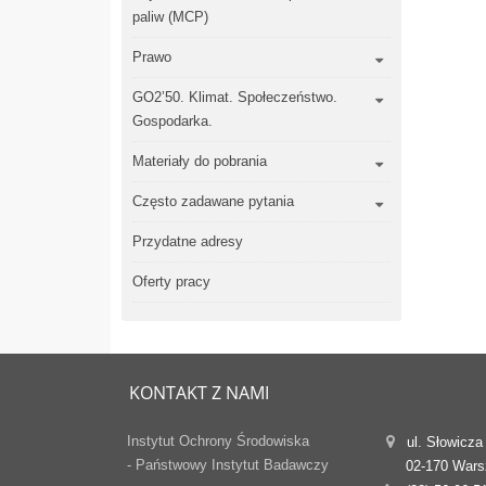
paliw (MCP)
Prawo
GO2’50. Klimat. Społeczeństwo.
Gospodarka.
Materiały do pobrania
Często zadawane pytania
Przydatne adresy
Oferty pracy
KONTAKT Z NAMI
Instytut Ochrony Środowiska
ul. Słowicza
- Państwowy Instytut Badawczy
02-170 War