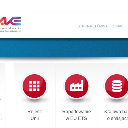
STRONA GŁÓWNA
O NAS
y
Rejestr
Raportowanie
Krajowa ba
Unii
w EU ETS
o emisjac
 »