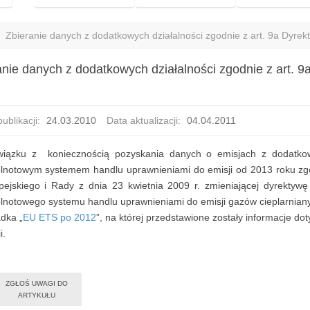
Zbieranie danych z dodatkowych działalności zgodnie z art. 9a Dyre
anie danych z dodatkowych działalności zgodnie z art. 
ublikacji:
24.03.2010
Data aktualizacji:
04.04.2011
iązku z koniecznością pozyskania danych o emisjach z dodatkowy
lnotowym systemem handlu uprawnieniami do emisji od 2013 roku zgo
pejskiego i Rady z dnia 23 kwietnia 2009 r. zmieniającej dyrektyw
lnotowego systemu handlu uprawnieniami do emisji gazów cieplarnian
adka „
EU ETS po 2012
”, na której przedstawione zostały informacje d
i.
ZGŁOŚ UWAGI DO
ARTYKUŁU