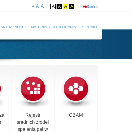
A
A
A
A
A
A
A
English
AKTUALNOŚCI
MATERIAŁY DO POBRANIA
KONTAKT
za
Rejestr
CBAM
h
średnich źródeł
spalania paliw