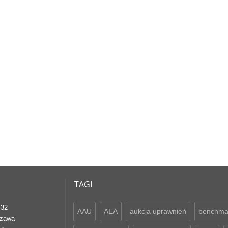
TAGI
 32
AAU
AEA
aukcja uprawnień
benchma
szawa