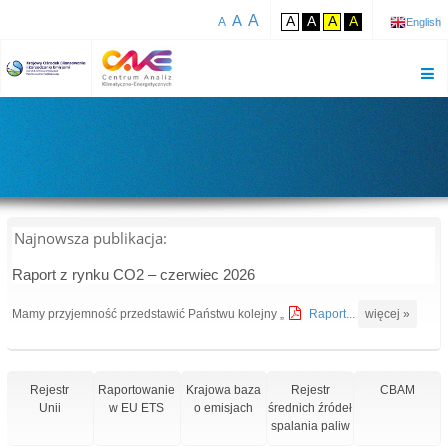
A
A
A
A
A
A
A
English
Najnowsza publikacja:
Raport z rynku CO2 – czerwiec 2026
Mamy przyjemność przedstawić Państwu kolejny „
Raport...
więcej »
Rejestr
Raportowanie
Krajowa baza
Rejestr
CBAM
Unii
w EU ETS
o emisjach
średnich źródeł
spalania paliw