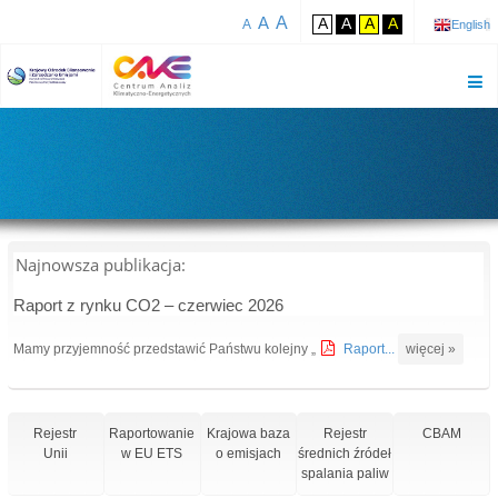
A
A
A
A
A
A
A
English
Najnowsza publikacja:
Raport z rynku CO2 – czerwiec 2026
Mamy przyjemność przedstawić Państwu kolejny „
Raport...
więcej »
Rejestr
Raportowanie
Krajowa baza
Rejestr
CBAM
Unii
w EU ETS
o emisjach
średnich źródeł
spalania paliw