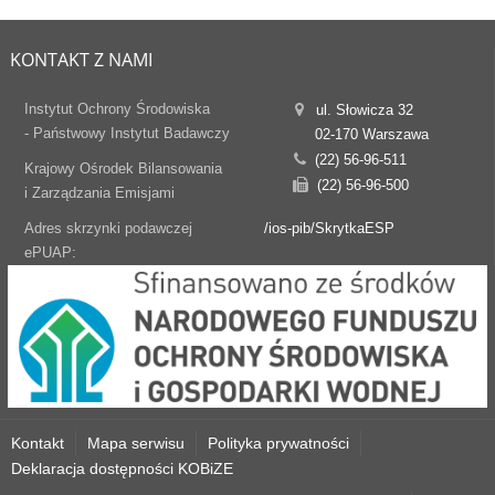
KONTAKT Z NAMI
Instytut Ochrony Środowiska
ul. Słowicza 32
- Państwowy Instytut Badawczy
02-170 Warszawa
(22) 56-96-511
Krajowy Ośrodek Bilansowania
(22) 56-96-500
i Zarządzania Emisjami
Adres skrzynki podawczej
/ios-pib/SkrytkaESP
ePUAP:
Kontakt
Mapa serwisu
Polityka prywatności
Deklaracja dostępności KOBiZE