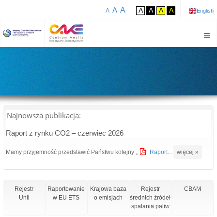
A
A
A
A
A
A
A
English
Najnowsza publikacja:
Raport z rynku CO2 – czerwiec 2026
Mamy przyjemność przedstawić Państwu kolejny „
Raport...
więcej »
Rejestr
Raportowanie
Krajowa baza
Rejestr
CBAM
Unii
w EU ETS
o emisjach
średnich źródeł
spalania paliw