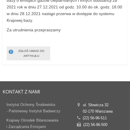
bazy o emisjach gazów cieplarnianych i innych substancji za
2021 rok w dniu 27.12.2021 od godz. 10.00 do ok. godz. 18.00
w dniu 28.12.2021 nastąpi przerwa w dostępie do systemu
Krajowej bazy.
Za utrudnienia przepraszamy
ZGŁOŚ UWAGI DO
ARTYKUŁU
KONTAKT Z NAMI
Instytut Ochrony Środowiska
ul. Słowicza 32
- Państwowy Instytut Badawczy
02-170 Warszawa
(22) 56-96-511
Krajowy Ośrodek Bilansowania
(22) 56-96-500
i Zarządzania Emisjami