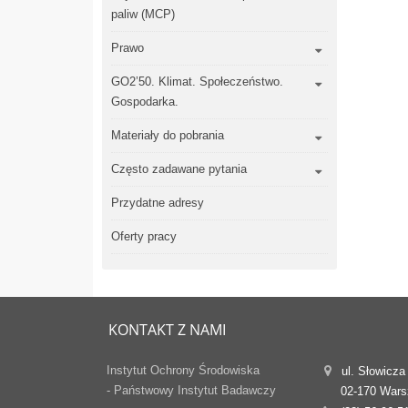
paliw (MCP)
Prawo
GO2’50. Klimat. Społeczeństwo.
Gospodarka.
Materiały do pobrania
Często zadawane pytania
Przydatne adresy
Oferty pracy
KONTAKT Z NAMI
Instytut Ochrony Środowiska
ul. Słowicza
- Państwowy Instytut Badawczy
02-170 War