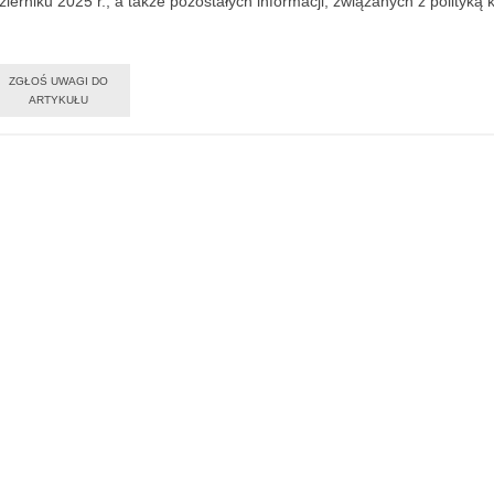
ierniku 2025 r., a także pozostałych informacji, związanych z polityką 
ZGŁOŚ UWAGI DO
ARTYKUŁU