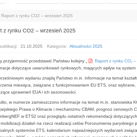
Raport z rynku CO2 – wrzesień 2025
t z rynku CO2 – wrzesień 2025
ublikacji:
21.10.2025
Kategoria:
Aktualności 2025
 przyjemność przedstawić Państwu kolejny „
Raport z rynku CO₂ –
rmacje dotyczące uwarunkowań rynkowych, mających wpływ na system
rześniowym wydaniu znajdą Państwo m.in. informacje na temat kształt
rzenia miesiąca, związane z funkcjonowaniem EU ETS, oraz wybrane, z
czące uprawnień EUA i ich sezonowości.
dto, w numerze zamieszczono informacje na temat m.in. stanowiska K
pejskiego Prawa o Klimacie i mechanizmu CBAM, prognoz cenowych 
mbergNEF w ETS2 oraz przeglądu ostatnich rekomendacji dotyczących 
mobilizacji działań na rzecz realizacji celów Porozumienia paryskiego
obalnych systemów ETS, kalendarium najważniejszych wydarzeń zwią