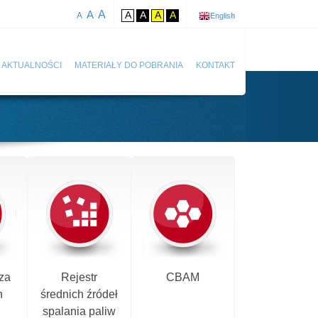
A
A
A
A
A
A
A
English
AKTUALNOŚCI
MATERIAŁY DO POBRANIA
KONTAKT
za
Rejestr
CBAM
h
średnich źródeł
spalania paliw