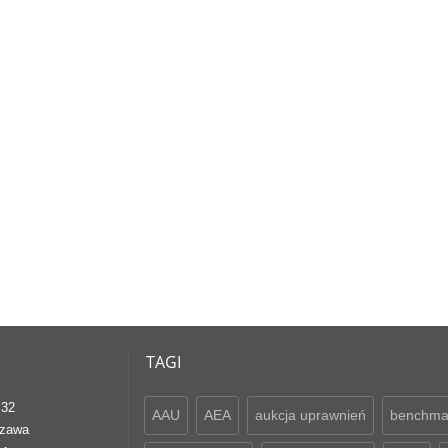
TAGI
 32
AAU
AEA
aukcja uprawnień
benchma
szawa