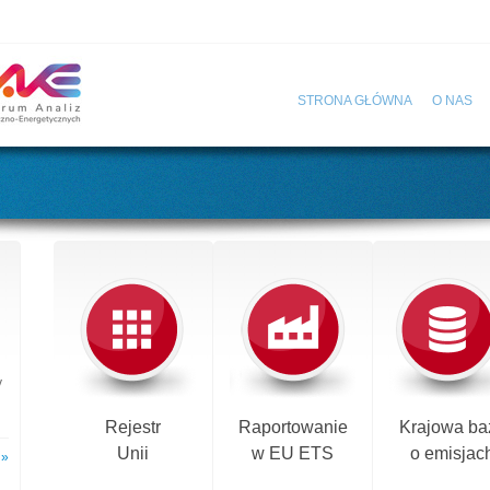
STRONA GŁÓWNA
O NAS
y
Rejestr
Raportowanie
Krajowa ba
Unii
w EU ETS
o emisjac
 »