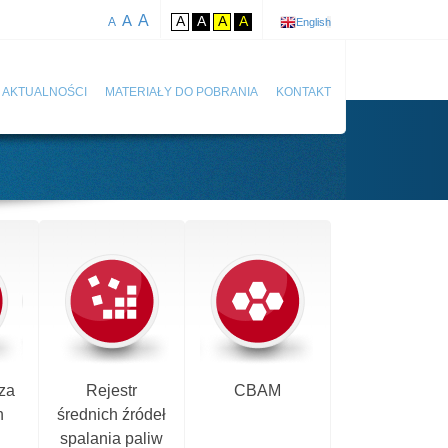
A
A
A
A
A
A
A
English
AKTUALNOŚCI
MATERIAŁY DO POBRANIA
KONTAKT
za
Rejestr
CBAM
h
średnich źródeł
spalania paliw