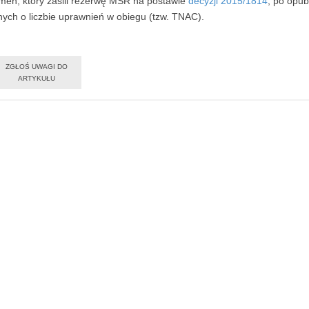
men, który zasili rezerwę MSR na postawie
decyzji 2015/1814
, po opu
nych o liczbie uprawnień w obiegu (tzw. TNAC).
ZGŁOŚ UWAGI DO
ARTYKUŁU