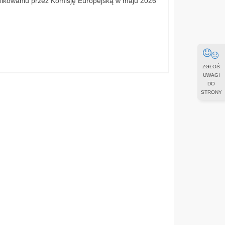
blikowaniu przez Komisję Europejską w maju 2026
ZGŁOŚ
UWAGI
DO
STRONY