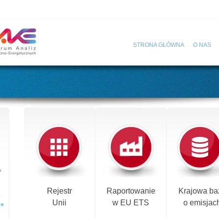
STRONA GŁÓWNA
O NAS
y
Rejestr
Raportowanie
Krajowa ba
Unii
w EU ETS
o emisjac
 »