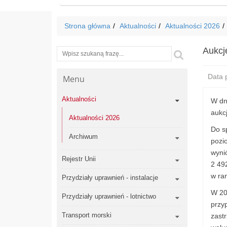
Strona główna
Aktualności
Aktualności 2026
Aukcj
Wyszukiwarka
Szukaj
Data p
Menu
Aktualności
W dn
aukc
Aktualności 2026
Do s
Archiwum
pozi
wyni
Rejestr Unii
2 49
w ram
Przydziały uprawnień - instalacje
W 20
Przydziały uprawnień - lotnictwo
przy
Transport morski
zast