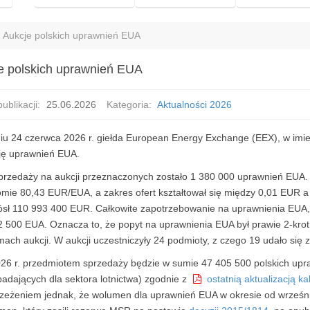
Aukcje polskich uprawnień EUA
e polskich uprawnień EUA
ublikacji:
25.06.2026
Kategoria:
Aktualności 2026
iu 24 czerwca 2026 r. giełda European Energy Exchange (EEX), w imieni
ję uprawnień EUA.
przedaży na aukcji przeznaczonych zostało 1 380 000 uprawnień EUA. C
omie 80,43 EUR/EUA, a zakres ofert kształtował się między 0,01 EUR
ósł 110 993 400 EUR. Całkowite zapotrzebowanie na uprawnienia EUA, 
2 500 EUA. Oznacza to, że popyt na uprawnienia EUA był prawie 2-krot
ach aukcji. W aukcji uczestniczyły 24 podmioty, z czego 19 udało się 
26 r. przedmiotem sprzedaży będzie w sumie 47 405 500 polskich up
padających dla sektora lotnictwa) zgodnie z
ostatnią aktualizacją k
rzeżeniem jednak, że wolumen dla uprawnień EUA w okresie od września