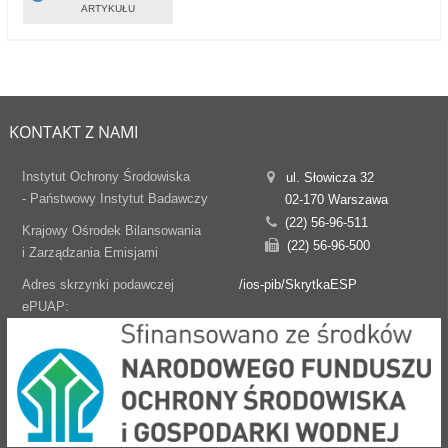
ARTYKUŁU
KONTAKT Z NAMI
Instytut Ochrony Środowiska
ul. Słowicza 32
- Państwowy Instytut Badawczy
02-170 Warszawa
(22) 56-96-511
Krajowy Ośrodek Bilansowania
(22) 56-96-500
i Zarządzania Emisjami
Adres skrzynki podawczej
/ios-pib/SkrytkaESP
ePUAP: