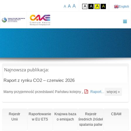
A
A
A
A
A
A
A
English
Najnowsza publikacja:
Raport z rynku CO2 – czerwiec 2026
Mamy przyjemność przedstawić Państwu kolejny „
Raport...
więcej »
Rejestr
Raportowanie
Krajowa baza
Rejestr
CBAM
Unii
w EU ETS
o emisjach
średnich źródeł
spalania paliw