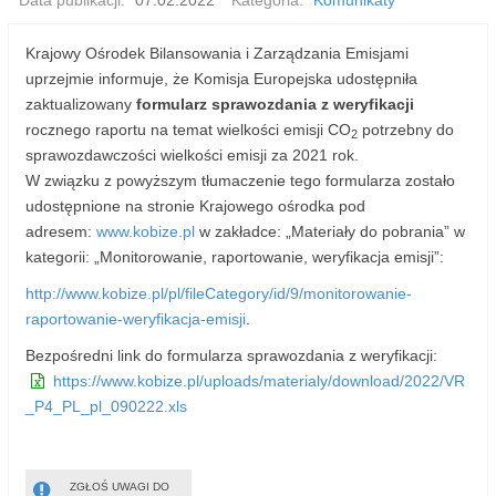
Data publikacji:
07.02.2022
Kategoria:
Komunikaty
Krajowy Ośrodek Bilansowania i Zarządzania Emisjami
uprzejmie informuje, że Komisja Europejska udostępniła
zaktualizowany
formularz sprawozdania z weryfikacji
rocznego raportu na temat wielkości emisji CO
potrzebny do
2
sprawozdawczości wielkości emisji za 2021 rok.
W związku z powyższym tłumaczenie tego formularza zostało
udostępnione na stronie Krajowego ośrodka pod
adresem:
www.kobize.pl
w zakładce: „Materiały do pobrania” w
kategorii: „Monitorowanie, raportowanie, weryfikacja emisji”:
http://www.kobize.pl/pl/fileCategory/id/9/monitorowanie-
raportowanie-weryfikacja-emisji
.
Bezpośredni link do formularza sprawozdania z weryfikacji:
https://www.kobize.pl/uploads/materialy/download/2022/VR
_P4_PL_pl_090222.xls
ZGŁOŚ UWAGI DO