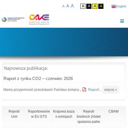
A
A
A
A
A
A
A
English
Najnowsza publikacja:
Raport z rynku CO2 – czerwiec 2026
Mamy przyjemność przedstawić Państwu kolejny „
Raport...
więcej »
Rejestr
Raportowanie
Krajowa baza
Rejestr
CBAM
Unii
w EU ETS
o emisjach
średnich źródeł
spalania paliw