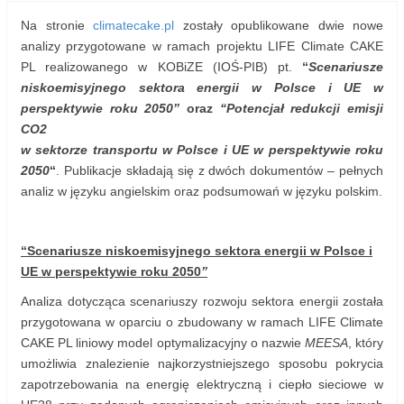
Na stronie
climatecake.pl
zostały opublikowane dwie nowe
analizy przygotowane w ramach projektu LIFE Climate CAKE
PL realizowanego w KOBiZE (IOŚ-PIB) pt.
“
Scenariusze
niskoemisyjnego sektora energii w Polsce i UE w
perspektywie roku 2050”
oraz
“
Potencjał redukcji emisji
CO2
w sektorze transportu w Polsce i UE w perspektywie roku
2050
“
. Publikacje składają się z dwóch dokumentów – pełnych
analiz w języku angielskim oraz podsumowań w języku polskim.
“Scenariusze niskoemisyjnego sektora energii w Polsce i
UE w perspektywie roku 2050
”
Analiza dotycząca scenariuszy rozwoju sektora energii została
przygotowana w oparciu o zbudowany w ramach LIFE Climate
CAKE PL liniowy model optymalizacyjny o nazwie
MEESA
, który
umożliwia znalezienie najkorzystniejszego sposobu pokrycia
zapotrzebowania na energię elektryczną i ciepło sieciowe w