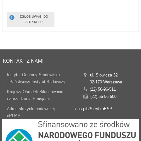
ZGŁOŚ UWAGI DO
ARTYKUŁU
KONTAKT Z NAMI
Instytut Ochrony Środowiska
ul. Słowicza 32
- Państwowy Instytut Badawczy
02-170 Warszawa
(22) 56-96-511
Krajowy Ośrodek Bilansowania
(22) 56-96-500
i Zarządzania Emisjami
Adres skrzynki podawczej
/ios-pib/SkrytkaESP
ePUAP: