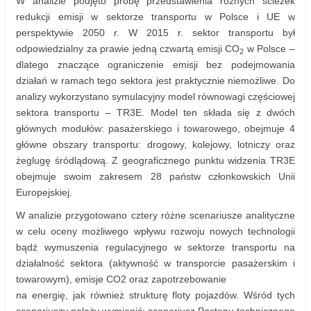
W analizie podjęto próbę przedstawienia różnych ścieżek
redukcji emisji w sektorze transportu w Polsce i UE w
perspektywie 2050 r. W 2015 r. sektor transportu był
odpowiedzialny za prawie jedną czwartą emisji CO
w Polsce –
2
dlatego znaczące ograniczenie emisji bez podejmowania
działań w ramach tego sektora jest praktycznie niemożliwe. Do
analizy wykorzystano symulacyjny model równowagi częściowej
sektora transportu – TR3E. Model ten składa się z dwóch
głównych modułów: pasażerskiego i towarowego, obejmuje 4
główne obszary transportu: drogowy, kolejowy, lotniczy oraz
żeglugę śródlądową. Z geograficznego punktu widzenia TR3E
obejmuje swoim zakresem 28 państw członkowskich Unii
Europejskiej.
W analizie przygotowano cztery różne scenariusze analityczne
w celu oceny możliwego wpływu rozwoju nowych technologii
bądź wymuszenia regulacyjnego w sektorze transportu na
działalność sektora (aktywność w transporcie pasażerskim i
towarowym), emisje CO2 oraz zapotrzebowanie
na energię, jak również strukturę floty pojazdów. Wśród tych