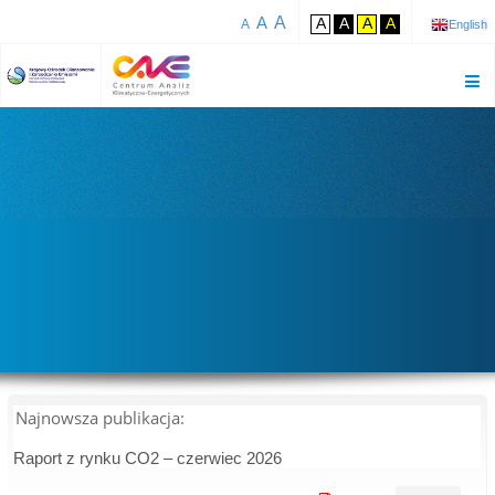
A
A
A
A
A
A
A
English
Najnowsza publikacja:
Raport z rynku CO2 – czerwiec 2026