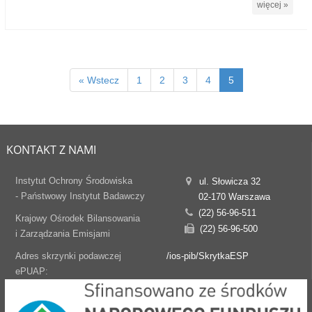
więcej »
« Wstecz
1
2
3
4
5
KONTAKT Z NAMI
Instytut Ochrony Środowiska
ul. Słowicza 32
- Państwowy Instytut Badawczy
02-170 Warszawa
(22) 56-96-511
Krajowy Ośrodek Bilansowania
(22) 56-96-500
i Zarządzania Emisjami
Adres skrzynki podawczej
/ios-pib/SkrytkaESP
ePUAP: