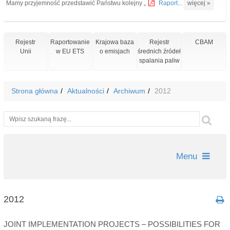
Mamy przyjemność przedstawić Państwu kolejny „
Raport...
więcej »
Rejestr
Raportowanie
Krajowa baza
Rejestr
CBAM
Unii
w EU ETS
o emisjach
średnich źródeł
spalania paliw
Strona główna
Aktualności
Archiwum
2012
Wyszukiwarka
Szu
Menu
2012
JOINT IMPLEMENTATION PROJECTS – POSSIBILITIES FOR