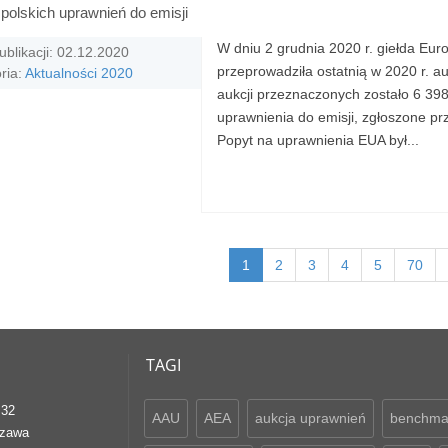
polskich uprawnień do emisji
W dniu 2 grudnia 2020 r. giełda Eur
ublikacji: 02.12.2020
przeprowadziła ostatnią w 2020 r. a
ria:
Aktualności 2020
aukcji przeznaczonych zostało 6 39
uprawnienia do emisji, zgłoszone pr
Popyt na uprawnienia EUA był...
1
2
3
4
5
70
TAGI
 32
AAU
AEA
aukcja uprawnień
benchma
szawa