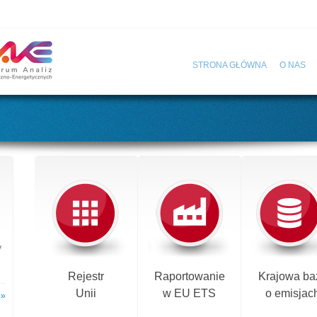
STRONA GŁÓWNA
O NAS
y
Rejestr
Raportowanie
Krajowa ba
Unii
w EU ETS
o emisjac
 »