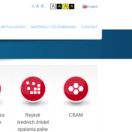
A
A
A
A
A
A
A
English
AKTUALNOŚCI
MATERIAŁY DO POBRANIA
KONTAKT
za
Rejestr
CBAM
h
średnich źródeł
spalania paliw