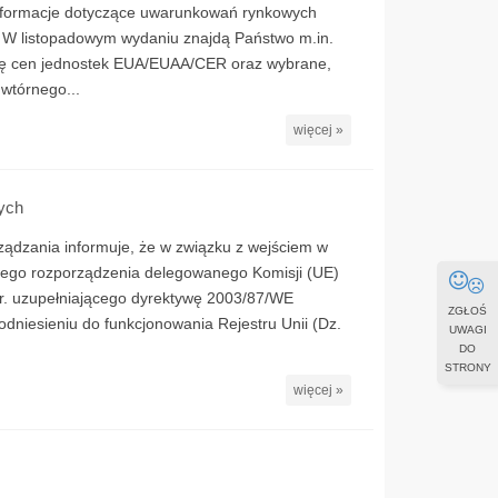
nformacje dotyczące uwarunkowań rynkowych
W listopadowym wydaniu znajdą Państwo m.in.
się cen jednostek EUA/EUAA/CER oraz wybrane,
 wtórnego...
więcej »
ych
ządzania informuje, że w związku z wejściem w
owego rozporządzenia delegowanego Komisji (UE)
r. uzupełniającego dyrektywę 2003/87/WE
ZGŁOŚ
dniesieniu do funkcjonowania Rejestru Unii (Dz.
UWAGI
DO
STRONY
więcej »