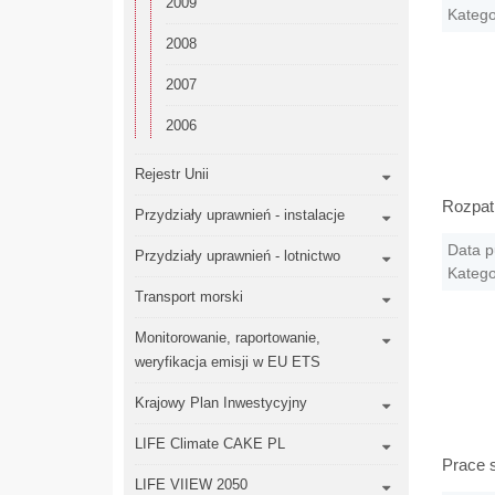
2009
Katego
2008
2007
2006
Rejestr Unii
Rozpatr
Przydziały uprawnień - instalacje
Data p
Przydziały uprawnień - lotnictwo
Katego
Transport morski
Monitorowanie, raportowanie,
weryfikacja emisji w EU ETS
Krajowy Plan Inwestycyjny
LIFE Climate CAKE PL
Prace 
LIFE VIIEW 2050