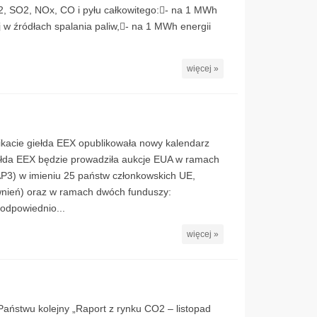
2, SO2, NOx, CO i pyłu całkowitego:- na 1 MWh
 w źródłach spalania paliw,- na 1 MWh energii
więcej »
ikacie giełda EEX opublikowała nowy kalendarz
ełda EEX będzie prowadziła aukcje EUA w ramach
AP3) w imieniu 25 państw członkowskich UE,
nień) oraz w ramach dwóch funduszy:
odpowiednio...
więcej »
ństwu kolejny „Raport z rynku CO2 – listopad