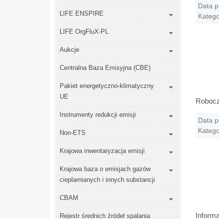
Data p
LIFE ENSPIRE
Katego
LIFE OrgFluX-PL
Aukcje
Centralna Baza Emisyjna (CBE)
Pakiet energetyczno-klimatyczny
UE
Robocz
Instrumenty redukcji emisji
Data p
Katego
Non-ETS
Krajowa inwentaryzacja emisji
Krajowa baza o emisjach gazów
cieplarnianych i innych substancji
CBAM
Inform
Rejestr średnich źródeł spalania