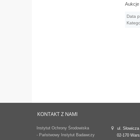
Aukcje 
Data p
Katego
KONTAKT Z NAMI
Instytut Ochrony Środowiska
ul. Słowicza
- Państwowy Instytut Badawczy
02-170 War