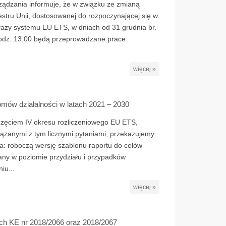
ządzania informuje, że w związku ze zmianą
stru Unii, dostosowanej do rozpoczynającej się w
. fazy systemu EU ETS, w dniach od 31 grudnia br.-
 godz. 13:00 będą przeprowadzane prace
więcej »
mów działalności w latach 2021 – 2030
częciem IV okresu rozliczeniowego EU ETS,
iązanymi z tym licznymi pytaniami, przekazujemy
: roboczą wersję szablonu raportu do celów
iany w poziomie przydziału i przypadków
iu...
więcej »
ch KE nr 2018/2066 oraz 2018/2067