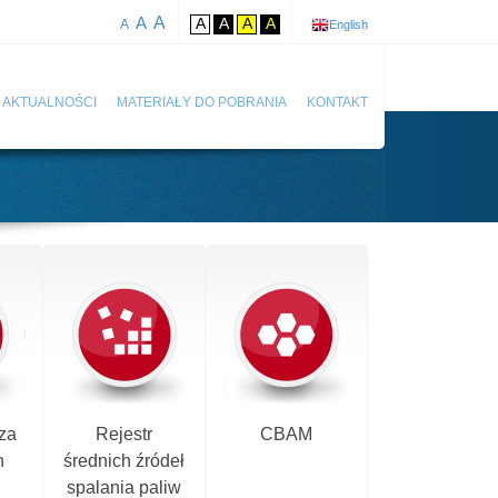
A
A
A
A
A
A
A
English
AKTUALNOŚCI
MATERIAŁY DO POBRANIA
KONTAKT
za
Rejestr
CBAM
h
średnich źródeł
spalania paliw