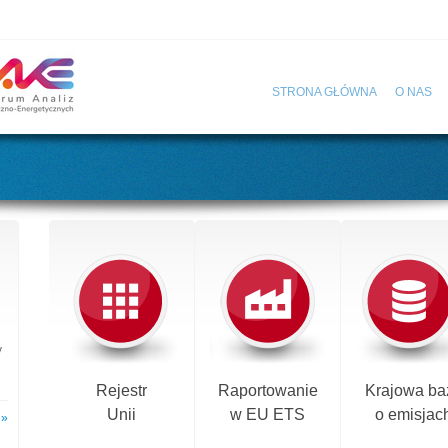
STRONA GŁÓWNA
O NAS
y
Rejestr
Raportowanie
Krajowa ba
Unii
w EU ETS
o emisjac
 »