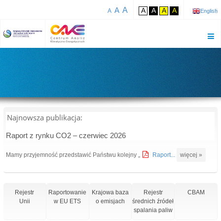
A
A
A
A
A
A
A
English
Najnowsza publikacja:
Raport z rynku CO2 – czerwiec 2026
Mamy przyjemność przedstawić Państwu kolejny „
Raport...
więcej »
Rejestr
Raportowanie
Krajowa baza
Rejestr
CBAM
Unii
w EU ETS
o emisjach
średnich źródeł
spalania paliw