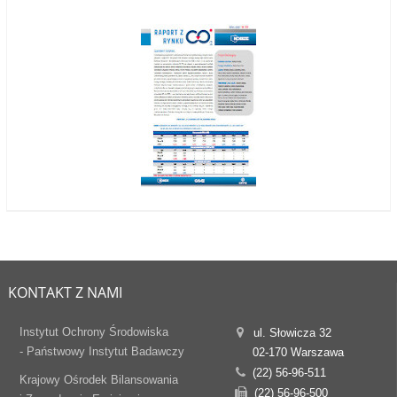
KONTAKT Z NAMI
Instytut Ochrony Środowiska
ul. Słowicza 32
- Państwowy Instytut Badawczy
02-170 Warszawa
(22) 56-96-511
Krajowy Ośrodek Bilansowania
(22) 56-96-500