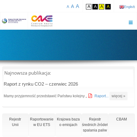
A
A
A
A
A
A
A
English
Najnowsza publikacja:
Raport z rynku CO2 – czerwiec 2026
Mamy przyjemność przedstawić Państwu kolejny „
Raport...
więcej »
Rejestr
Raportowanie
Krajowa baza
Rejestr
CBAM
Unii
w EU ETS
o emisjach
średnich źródeł
spalania paliw