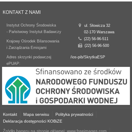
KONTAKT Z NAMI
Instytut Ochrony Środowiska
ul. Słowicza 32
- Państwowy Instytut Badawczy
02-170 Warszawa
(22) 56-96-511
Krajowy Ośrodek Bilansowania
(22) 56-96-500
i Zarządzania Emisjami
Adres skrzynki podawczej
/ios-pib/SkrytkaESP
ePUAP:
Kontakt
Mapa serwisu
Polityka prywatności
Deklaracja dostępności KOBiZE
Źródło baneru na stronie głównej: www.freeimages.com