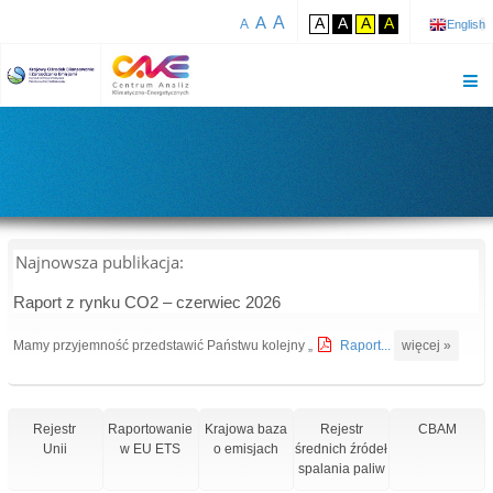
A
A
A
A
A
A
A
English
Najnowsza publikacja:
Raport z rynku CO2 – czerwiec 2026
Mamy przyjemność przedstawić Państwu kolejny „
Raport...
więcej »
Rejestr
Raportowanie
Krajowa baza
Rejestr
CBAM
Unii
w EU ETS
o emisjach
średnich źródeł
spalania paliw