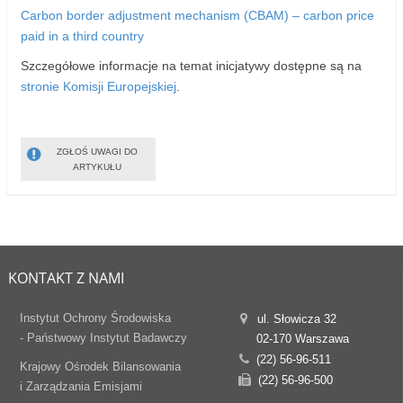
Carbon border adjustment mechanism (CBAM) – carbon price
paid in a third country
Szczegółowe informacje na temat inicjatywy dostępne są na
stronie Komisji Europejskiej
.
ZGŁOŚ UWAGI DO
ARTYKUŁU
KONTAKT Z NAMI
Instytut Ochrony Środowiska
ul. Słowicza 32
- Państwowy Instytut Badawczy
02-170 Warszawa
(22) 56-96-511
Krajowy Ośrodek Bilansowania
(22) 56-96-500
i Zarządzania Emisjami