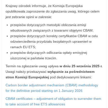
Krajowy ośrodek informuje, że Komisja Europejska
opublikowała zaproszenie do zgłaszania uwag, którego celem
jest zebranie opinii w zakresie:
przepisów dotyczących metodyki obliczania emisji
wbudowanych związanych z towarami objętymi CBAM;
przepisów dotyczących korekty certyfikatów CBAM w celu
odzwierciedlenia przydziału bezpłatnych uprawnień w
ramach EU ETS;
przepisów dotyczących odliczania opłaty emisyjnej
uiszczonej w państwie trzecim.
Termin na zgłaszanie uwag upływa
w dniu 25 września 2025 r.
Uwagi należy przekazywać
wyłącznie za pośrednictwem
stron Komisji Europejskiej
pod dedykowanymi linkami:
Carbon border adjustment mechanism (CBAM) methodology
for the definitive period starting on 1 January 2026
CBAM certificates – adjustment of obligation to surrender them
to take account of free ETS allowances