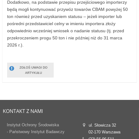
Dodatkowo, na podstawie przepisu przejściowego importerzy
będą mogli kontynuować przywóz towarów CBAM powyżej 50
ton również przed uzyskaniem statusu – jeżeli importer lub
pośredni przedstawiciel celny w imieniu importera złoży
odpowiednio wcześniej wniosek o nadanie statusu (tj. przed
przekroczeniem progu 50 ton i nie później niż do 31 marca
2026 r.).
ZGŁOŚ UWAGI DO
ARTYKUŁU
KONTAKT Z NAMI
Instytut Ochrony Środowiska
ul. Słowicza 32
- Państwowy Instytut Badawczy
02-170 Warszawa