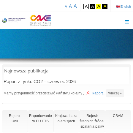
A
A
A
A
A
A
A
English
Najnowsza publikacja:
Raport z rynku CO2 – czerwiec 2026
Mamy przyjemność przedstawić Państwu kolejny „
Raport...
więcej »
Rejestr
Raportowanie
Krajowa baza
Rejestr
CBAM
Unii
w EU ETS
o emisjach
średnich źródeł
spalania paliw