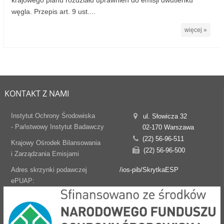
krajowego planu rozdziału uprawnień do emisji dwutlenku
węgla. Przepis art. 9 ust....
więcej »
KONTAKT Z NAMI
Instytut Ochrony Środowiska
ul. Słowicza 32
- Państwowy Instytut Badawczy
02-170 Warszawa
(22) 56-96-511
Krajowy Ośrodek Bilansowania
(22) 56-96-500
i Zarządzania Emisjami
Adres skrzynki podawczej
/ios-pib/SkrytkaESP
ePUAP: