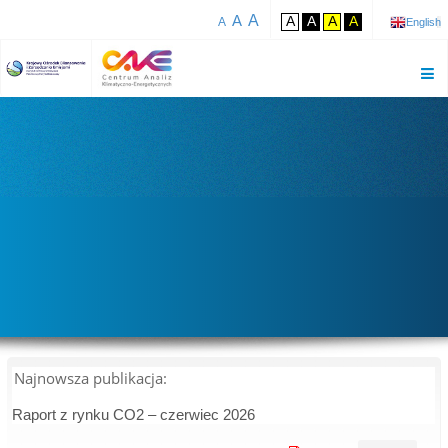
A
A
A
A
A
A
A
English
Najnowsza publikacja:
Raport z rynku CO2 – czerwiec 2026