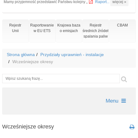
Mamy przyjemność przedstawić Państwu kolejny „
Raport...
więcej »
Rejestr
Raportowanie
Krajowa baza
Rejestr
CBAM
Unii
w EU ETS
o emisjach
średnich źródeł
spalania paliw
Strona główna
Przydziały uprawnień - instalacje
Wcześniejsze okresy
Wyszukiwarka
Szu
Menu
Wcześniejsze okresy