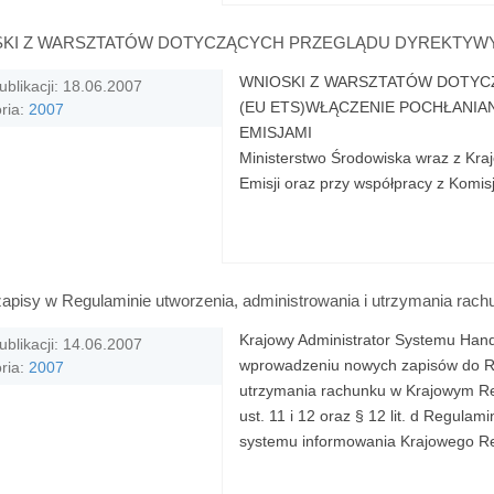
KI Z WARSZTATÓW DOTYCZĄCYCH PRZEGLĄDU DYREKTYWY 
WNIOSKI Z WARSZTATÓW DOTYC
ublikacji: 18.06.2007
(EU ETS)WŁĄCZENIE POCHŁANI
ria:
2007
EMISJAMI 6-8 cze
Ministerstwo Środowiska wraz z Kr
Emisji oraz przy współpracy z Komisj
apisy w Regulaminie utworzenia, administrowania i utrzymania rac
Krajowy Administrator Systemu Hand
ublikacji: 14.06.2007
wprowadzeniu nowych zapisów do Re
ria:
2007
utrzymania rachunku w Krajowym Rej
ust. 11 i 12 oraz § 12 lit. d Regul
systemu informowania Krajowego Rej