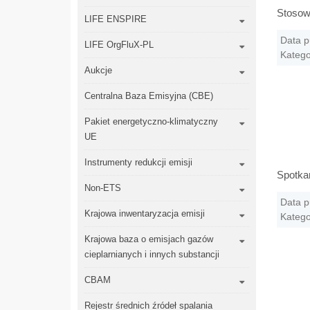
Stosow
LIFE ENSPIRE
Data p
LIFE OrgFluX-PL
Katego
Aukcje
Centralna Baza Emisyjna (CBE)
Pakiet energetyczno-klimatyczny
UE
Instrumenty redukcji emisji
Spotkan
Non-ETS
Data p
Krajowa inwentaryzacja emisji
Katego
Krajowa baza o emisjach gazów
cieplarnianych i innych substancji
CBAM
Rejestr średnich źródeł spalania