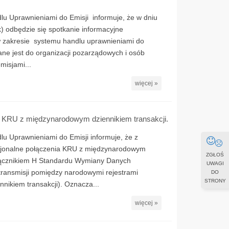
lu Uprawnieniami do Emisji informuje, że w dniu
k) odbędzie się spotkanie informacyjne
 zakresie systemu handlu uprawnieniami do
ne jest do organizacji pozarządowych i osób
misjami...
więcej »
a KRU z międzynarodowym dziennikiem transakcji.
u Uprawnieniami do Emisji informuje, że z
cjonalne połączenia KRU z międzynarodowym
ZGŁOŚ
ałącznikiem H Standardu Wymiany Danych
UWAGI
ransmisji pomiędzy narodowymi rejestrami
DO
STRONY
ikiem transakcji). Oznacza...
więcej »