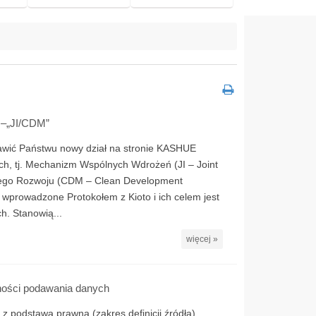
 –„JI/CDM”
awić Państwu nowy dział na stronie KASHUE
h, tj. Mechanizm Wspólnych Wdrożeń (JI – Joint
tego Rozwoju (CDM – Clean Development
wprowadzone Protokołem z Kioto i ich celem jest
h. Stanowią...
więcej »
dności podawania danych
 podstawą prawną (zakres definicji źródła),