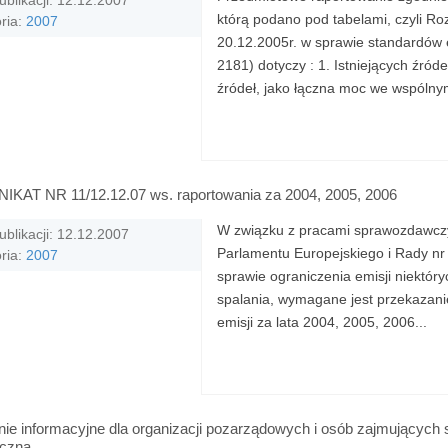
ublikacji: 12.12.2007
którą podano pod tabelami, czyli Ro
ria:
2007
20.12.2005r. w sprawie standardów e
2181) dotyczy : 1. Istniejących źró
źródeł, jako łączna moc we wspólnym
KAT NR 11/12.12.07 ws. raportowania za 2004, 2005, 2006
W związku z pracami sprawozdawczy
ublikacji: 12.12.2007
Parlamentu Europejskiego i Rady nr
ria:
2007
sprawie ograniczenia emisji niektór
spalania, wymagane jest przekazanie
emisji za lata 2004, 2005, 2006...
ie informacyjne dla organizacji pozarządowych i osób zajmujących 
czną.