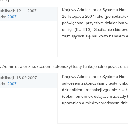
Krajowy Administrator Systemu Hand
ublikacji: 12.11.2007
26 listopada 2007 roku (poniedziałe
ria:
2007
poświęcone przyszłym działaniom w
emisji (EU ETS). Spotkanie skierowa
zajmujących się naukowo handlem e
y Administrator z sukcesem zakończył testy funkcjonalne połączeni
Krajowy Administrator Systemu Handl
ublikacji: 18.09.2007
sukcesem zakończyliśmy testy funk
ria:
2007
dziennikiem transakcji zgodnie z z
(dokumentem określającym zasady t
uprawnień a międzynarodowym dzienn