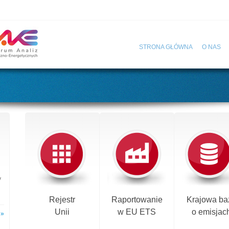
STRONA GŁÓWNA
O NAS
y
Rejestr
Raportowanie
Krajowa ba
Unii
w EU ETS
o emisjac
 »