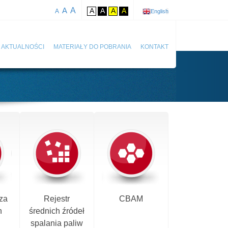
A
A
A
A
A
A
A
English
AKTUALNOŚCI
MATERIAŁY DO POBRANIA
KONTAKT
za
Rejestr
CBAM
h
średnich źródeł
spalania paliw