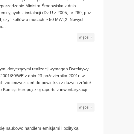
zporządzenie Ministra Środowiska z dnia
misyjnych z instalacji (Dz.U z 2005, nr 260, poz.
deł, czyli kotłów o mocach ≥ 50 MWt,2. Nowych
...
więcej »
mi dotyczącymi realizacji wymagań Dyrektywy
 2001/80/WE z dnia 23 października 2001r. w
ych zanieczyszczeń do powietrza z dużych źródeł
 Komisji Europejskiej raportu z inwentaryzacji
więcej »
się naukowo handlem emisjami i polityką