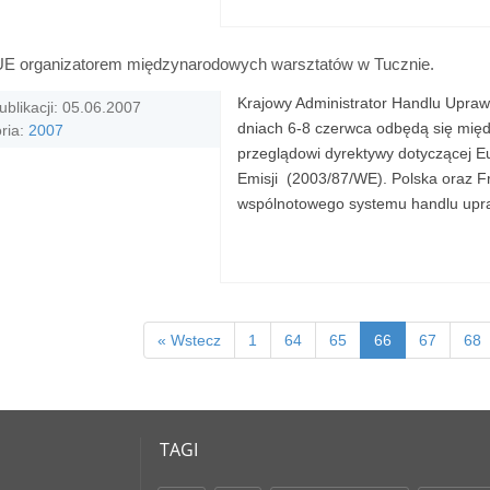
 organizatorem międzynarodowych warsztatów w Tucznie.
Krajowy Administrator Handlu Upraw
ublikacji: 05.06.2007
dniach 6-8 czerwca odbędą się mię
ria:
2007
przeglądowi dyrektywy dotyczącej 
Emisji (2003/87/WE). Polska oraz F
wspólnotowego systemu handlu upra
« Wstecz
1
64
65
66
67
68
TAGI