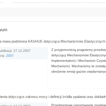
iwum
a nowa podstrona KASHUE dotycząca Mechanizmów Elastycznych
Z przyjemnością pragniemy przedst
ublikacji: 27.12.2007
dotyczący Mechanizmów Elastycznyc
ria:
2007
Implementation) i Mechanizm Czys
Mechanizm). Mechanizmy te zostały 
obniżenie emisji gazów cieplarnianyc
enia dotyczące zakresu mocy i definicji źródła spalania oraz dokła
Przedmiotowe raportowanie zgodnie z