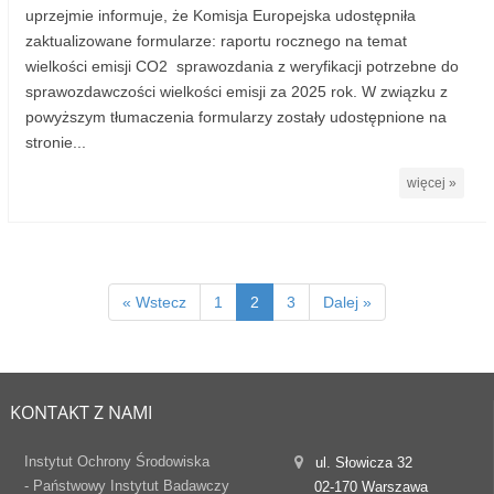
uprzejmie informuje, że Komisja Europejska udostępniła
zaktualizowane formularze: raportu rocznego na temat
wielkości emisji CO2 sprawozdania z weryfikacji potrzebne do
sprawozdawczości wielkości emisji za 2025 rok. W związku z
powyższym tłumaczenia formularzy zostały udostępnione na
stronie...
więcej »
« Wstecz
1
2
3
Dalej »
KONTAKT Z NAMI
Instytut Ochrony Środowiska
ul. Słowicza 32
- Państwowy Instytut Badawczy
02-170 Warszawa